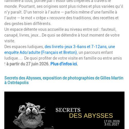
familière à tous, portée par l’essor des crêperies à travers le
monde. Pourtant, ses origines sont plus riches et plus variées qu’il
n’y paraît. D’un terroir à l’autre — parfois même d’une famille à
l’autre — le mot « crêpe » recouvre des traditions, des recettes et
des gestes bien différents.
Un espace détente vous accueille au niveau entre sol : fauteuil,
canapé, livres, jeux… De quoi se détendre à tout moment de votre
visite.
Des espaces ludiques,
des livrets-jeux 3-6ans et 7-12ans, une
enquête Ado/adulte (Français et Breton)
, un parcours enfant
ludique.... De quoi profiter de votre visite en famille ou entre amis
!
à partir du 27 juin 2026.
Plus d'infos ici.
Secrets des Abysses, exposition de photographies de Gilles Martin
à Ostréapolis
Image