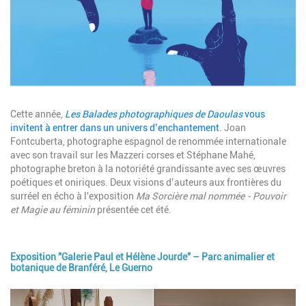
Description
Cette année,
Les Balades photographiques de Daoulas
vous
invitent à entrer dans un univers d’enchantement
. Joan
Fontcuberta, photographe espagnol de renommée internationale
avec son travail sur les Mazzeri corses et Stéphane Mahé,
photographe breton à la notoriété grandissante avec ses œuvres
poétiques et oniriques. Deux visions d’auteurs aux frontières du
surréel en écho à l'exposition
Ma Sorcière mal nommée - Pouvoir
et Magie au féminin
présentée cet été.
Exposition "Galerie Paul et Hélène Jourde" – Parc animalier et
botanique de Branféré, Le Guerno
Image