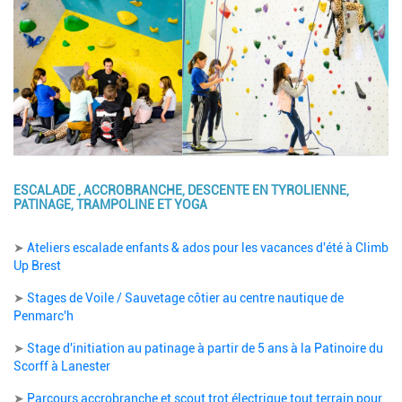
ESCALADE , ACCROBRANCHE, DESCENTE EN TYROLIENNE,
PATINAGE, TRAMPOLINE ET YOGA
Description
➤
Ateliers escalade enfants & ados pour les vacances d'été à Climb
Up Brest
➤
Stages de Voile / Sauvetage côtier au centre nautique de
Penmarc'h
➤
Stage d'initiation au patinage à partir de 5 ans à la Patinoire du
Scorff à Lanester
➤
Parcours accrobranche et scout trot électrique tout terrain pour