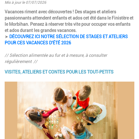
Mis à jour le 07/07/2026
Introduction
Vacances riment avec découvertes ! Des stages et ateliers
passionnants attendent enfants et ados cet été dans le Finistère et
le Morbihan. Pensez à réserver très vite pour occuper vos enfants
et ados durant les grandes vacances.
➤
DÉCOUVREZ ICI NOTRE SÉLECTION DE STAGES ET ATELIERS
POUR CES VACANCES D'ÉTÉ 2026
// Sélection alimentée au fur et à mesure, à consulter
régulièrement //
VISITES, ATELIERS ET CONTES POUR LES TOUT-PETITS
Paragraphes
Image