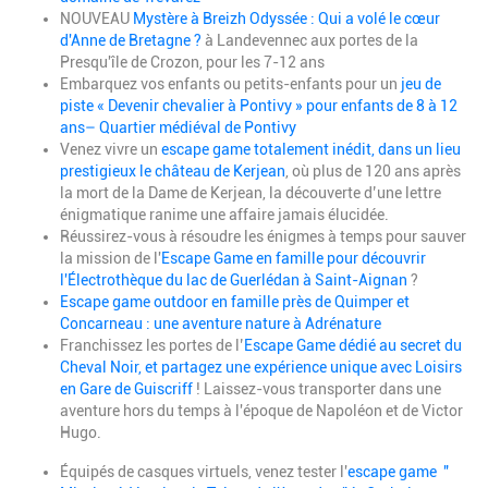
NOUVEAU
Mystère à Breizh Odyssée : Qui a volé le cœur
d'Anne de Bretagne ?
à Landevennec aux portes de la
Presqu'île de Crozon, pour les 7-12 ans
Embarquez vos enfants ou petits-enfants pour un
jeu de
piste « Devenir chevalier à Pontivy » pour enfants de 8 à 12
ans– Quartier médiéval de Pontivy
Venez vivre un
escape game totalement inédit, dans un lieu
prestigieux le château de Kerjean
, où plus de 120 ans après
la mort de la Dame de Kerjean, la découverte d’une lettre
énigmatique ranime une affaire jamais élucidée.
Réussirez-vous à résoudre les énigmes à temps pour sauver
la mission de l'
Escape Game en famille pour découvrir
l'Électrothèque du lac de Guerlédan à Saint-Aignan
?
Escape game outdoor en famille près de Quimper et
Concarneau : une aventure nature à Adrénature
Franchissez les portes de l’
Escape Game dédié au secret du
Cheval Noir, et partagez une expérience unique avec Loisirs
en Gare de Guiscriff
! Laissez-vous transporter dans une
aventure hors du temps à l'époque de Napoléon et de Victor
Hugo.
Équipés de casques virtuels, venez tester l'
escape game "