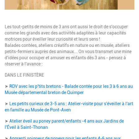
Description
Les tout-petits de moins de 3 ans ont aussi le droit de s'occuper
comme les grands avec des activités adaptées à leur capacités
motrices pour éveiller leur curiosité et leurs sens !
Balades contées, ateliers créatifs en nature ou en musée, ateliers
petits-fermiers auprès des animaux... On vous transmet une mine
d'idées pour occuper et amuser es enfants dès 3 ans - pensez à
réserver à l'avance :
DANS LE FINISTÈRE
➤
RDV avec les p'tits bretons - Balade contée pour les 3 à 6 ans au
Musée départemental breton de Quimper
➤
Les petits curieux de 3-5 ans : Atelier-visite pour s'éveiller à l'art
en famille au Musée de Pont-Aven
➤
Atelier éveil au poney parent/enfants -4 ans aux Jardins de
l'Éveil à Saint-Thonan
➤
Apprenti soigneur de poneys pour les enfants 4-6 ans aux