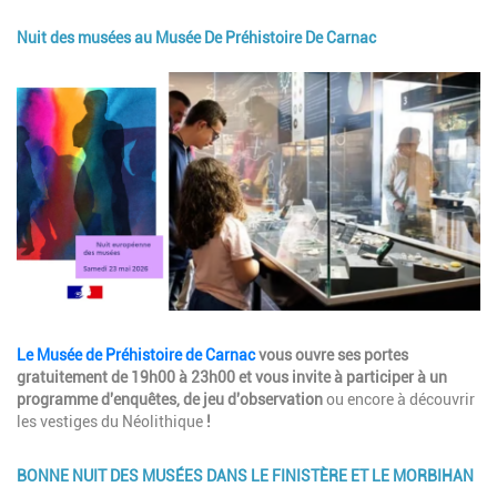
Nuit des musées au Musée De Préhistoire De Carnac
Image
Description
Le Musée de Préhistoire de Carnac
vous ouvre ses portes
gratuitement de 19h00 à 23h00 et vous invite à participer à un
programme d'enquêtes, de jeu d'observation
ou encore à découvrir
les vestiges du Néolithique
!
BONNE NUIT DES MUSÉES DANS LE FINISTÈRE ET LE MORBIHAN