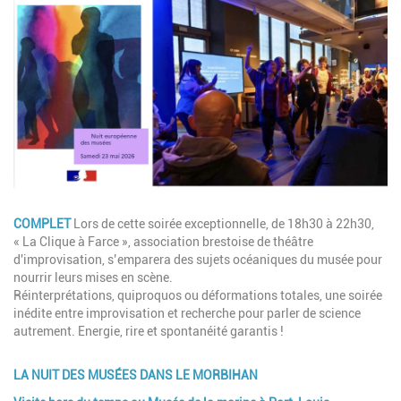
Image
Description
COMPLET
Lors de cette soirée exceptionnelle, de 18h30 à 22h30,
« La Clique à Farce », association brestoise de théâtre
d'improvisation, s’emparera des sujets océaniques du musée pour
nourrir leurs mises en scène.
Réinterprétations, quiproquos ou déformations totales, une soirée
inédite entre improvisation et recherche pour parler de science
autrement. Energie, rire et spontanéité garantis !
LA NUIT DES MUSÉES DANS LE MORBIHAN