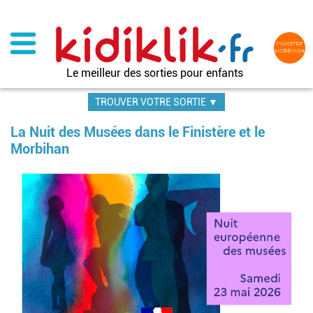
Aller
au
contenu
principal
Le meilleur des sorties pour enfants
TROUVER VOTRE SORTIE ▼
La Nuit des Musées dans le Finistère et le
Morbihan
Image