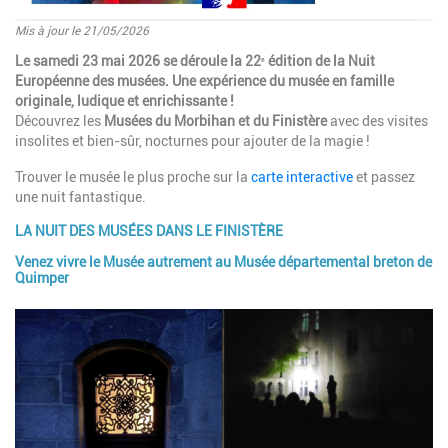
Mis à jour le 21/05/2026
Introduction
Le samedi 23 mai 2026 se déroule la 22ᵉ édition de la Nuit
Européenne des musées. Une expérience du musée en famille
originale, ludique et enrichissante !
Découvrez les
Musées du Morbihan
et du Finistère
avec des visites
insolites et bien-sûr, nocturnes pour ajouter de la magie !
Trouver le musée le plus proche sur la
carte interactive
et passez
une nuit fantastique.
LA NUIT DES MUSÉES DANS LE FINISTÈRE
Paragraphes
Venez vivre le Musée autrement au Musée départemental breton de
Quimper
Image