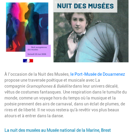
Image
Description
À l’occasion de la Nuit des Musées,
le Port-Musée de Douarnenez
propose une traversée poétique et musicale avec La
compagnie
Gramophones & Bakélite
dans leur univers décalé,
vêtus de costumes fantasques. Une respiration dans le tumulte du
monde, comme un voyage hors du temps où la musique et la
poésie prennent des airs de carnaval, dans un éclat de plumes, de
rires et de liberté. Il ne vous restera qu'à revêtir vos plus beaux
atours et à entrer dans la danse.
La nuit des musées au Musée national de la Marine, Brest