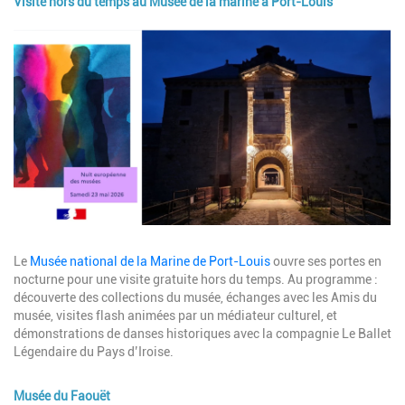
Visite hors du temps au Musée de la marine à Port-Louis
Image
Description
Le
Musée national de la Marine de Port-Louis
ouvre ses portes en
nocturne pour une visite gratuite hors du temps. Au programme :
découverte des collections du musée, échanges avec les Amis du
musée, visites flash animées par un médiateur culturel, et
démonstrations de danses historiques avec la compagnie Le Ballet
Légendaire du Pays d’Iroise.
Musée du Faouët