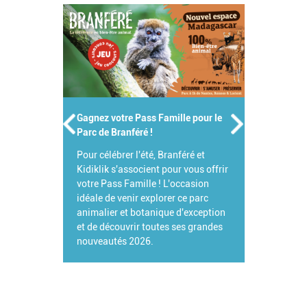
Gagnez votre Pass Famille pour le
Parc de Branféré !
Pour célébrer l'été, Branféré et
Kidiklik s'associent pour vous offrir
votre Pass Famille ! L'occasion
idéale de venir explorer ce parc
animalier et botanique d'exception
et de découvrir toutes ses grandes
nouveautés 2026.