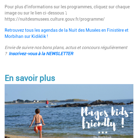
Description
Pour plus d'informations sur les programmes, cliquez sur chaque
image ou sur le lien ci-dessous ⤵️
https://nuitdesmusees.culture.gouv.fr/programme/
Retrouvez tous les agendas de la Nuit des Musées en Finistère et
Morbihan sur Kidiklik !
Envie de suivre nos bons plans, actus et concours régulièrement
?
Inscrivez-vous à la NEWSLETTER
En savoir plus