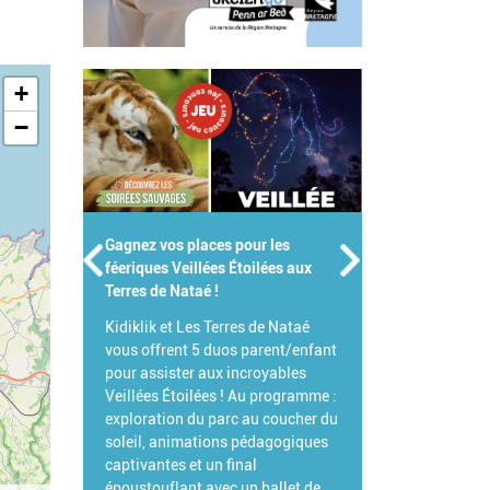
+
−
nez vos places pour les
Gagnez votre Pass Famille pour le
iques Veillées Étoilées aux
Parc de Branféré !
es de Nataé !
Pour célébrer l'été, Branféré et
klik et Les Terres de Nataé
Kidiklik s'associent pour vous
s offrent 5 duos parent/enfant
offrir votre Pass Famille !
r assister aux incroyables
L'occasion idéale de venir explorer
lées Étoilées ! Au programme :
ce parc animalier et botanique
loration du parc au coucher du
d'exception et de découvrir toutes
eil, animations pédagogiques
ses grandes nouveautés 2026.
ivantes et un final
ustouflant avec un ballet de