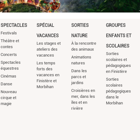
SPECTACLES
SPÉCIAL
SORTIES
GROUPES
Festivals
VACANCES
NATURE
ENFANTS ET
Théâtre et
Les stages et
À la rencontre
SCOLAIRES
contes
ateliers des
des animaux
Sorties
Concerts
vacances
Animations
scolaires et
Spectacles
Les temps
natures
pédagogiques
équestres
forts des
Dans les
en Finistère
vacances en
Cinémas
parcs et
Sorties
Finistère et
jardins
Danse
scolaires
Morbihan
Croisières en
pédagogiques
Nouveau
mer, dans les
dans le
cirque et
îles et en
Morbihan
magie
rivière