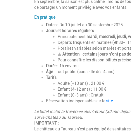
En septembre, la saison est plus calme : moins de tour
de partager un moment privilégié avec vos enfants.
En pratique
Dates
: Du 10 juillet au 30 septembre 2025
Jours et horaires réguliers
Principalement
mardi, mercredi, jeudi, 
Départs fréquents en matinée (9h30-11
Horaires variables selon marées et port
⚠️
Attention : certains jours n’ont pas d
Pour connaître les disponibilités précise
Durée
: 1h environ
Âge
: Tout public (conseillé dès 4 ans)
Tarifs
:
Adulte (+13 ans) : 21,00 €
Enfant (4-12 ans) : 11,00 €
Enfant (0-3 ans) : Gratuit
Réservation indispensable sur le
site
Le billet inclut la traversée aller/retour (30 min de
sur le Château du Taureau.
IMPORTANT :
Le château du Taureau n'est pas équipé de sanitaires,