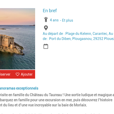
Image
À partir de
4 ans
Jusqu'à l'age de
Et plus
Lieu
Au départ de : Plage du Kelenn, Carantec, Au
de : Port du Diben, Plougasnou, 29252 Ploue
Période
éserver
Ajouter
 panoramas exceptionnels
isite en famille du Château du Taureau ! Une sortie ludique et magique 
barquez en famille pour une excursion en mer, puis découvrez l’histoire
nt du lieu et d’une vue incroyable sur la baie de Morlaix.