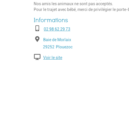
Nos amis les animaux ne sont pas acceptés.
Pour le trajet avec bébé, merci de privilégier le porte
Téléphone
02 98 62 29 73
Adresse
Baie de Morlaix
Code postal
Ville
29252
Plouezoc
Voir le site