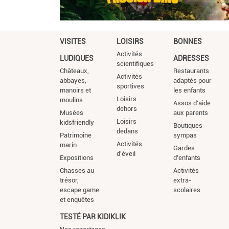
VISITES
LOISIRS
BONNES
Activités
LUDIQUES
ADRESSES
scientifiques
Châteaux,
Restaurants
Activités
abbayes,
adaptés pour
sportives
manoirs et
les enfants
Loisirs
moulins
Assos d'aide
dehors
Musées
aux parents
Loisirs
kidsfriendly
Boutiques
dedans
Patrimoine
sympas
Activités
marin
Gardes
d'éveil
Expositions
d'enfants
Chasses au
Activités
trésor,
extra-
escape game
scolaires
et enquêtes
TESTÉ PAR KIDIKLIK