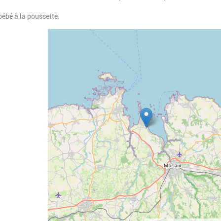
-bébé à la poussette.
Geolocalisation
Gag
féer
Terr
Kidi
vou
pou
Veil
exp
sol
capt
épo