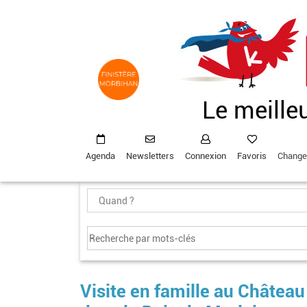
Aller
au
contenu
principal
Le meille
Agenda
Newsletters
Connexion
Favoris
Change
Visite en famille au Château