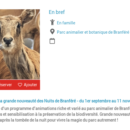
Image
À partir de
En famille
Lieu
Parc animalier et botanique de Branféré
Période
éserver
Ajouter
t la grande nouveauté des Nuits de Branféré - du 1er septembre au 11 no
 d’un programme d’animations riche et varié au parc animalier de Branfé
et sensibilisation à la préservation de la biodiversité. Grande nouveaut
après la tombée de la nuit pour vivre la magie du parc autrement !