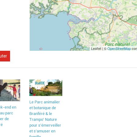
Leaflet | ©
OpenStreetMap
con
uter
G
f
T
K
v
Le Parc animalier
p
k-end en
et botanique de
V
 au parc
Branféré & le
e
ier de
Trampo' Nature
s
ré
pour s'émerveiller
c
et s'amuser en
é
famille