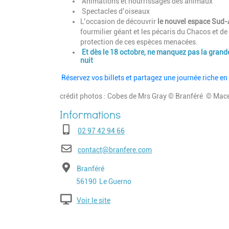
Animations et nourrissages des animaux
Spectacles d’oiseaux
L’occasion de découvrir
le nouvel espace Sud-
fourmilier géant et les pécaris du Chacos et d
protection de ces espèces menacées.
Et dès le 18 octobre, ne manquez pas la grande
nuit
Réservez vos billets et partagez une journée riche e
crédit photos : Cobes de Mrs Gray © Branféré © Mac
Téléphone
02 97 42 94 66
E-mail
contact@branfere.com
Adresse
Branféré
Code postal
Ville
56190
Le Guerno
Voir le site