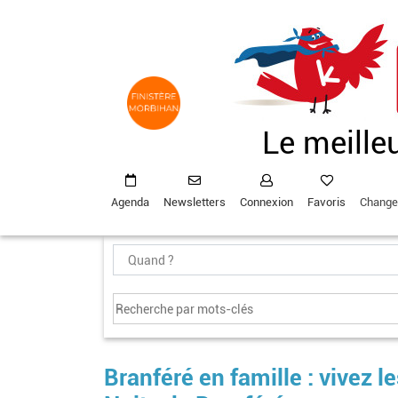
Aller
au
contenu
principal
Le meille
Agenda
Newsletters
Connexion
Favoris
Change
Branféré en famille : vivez 