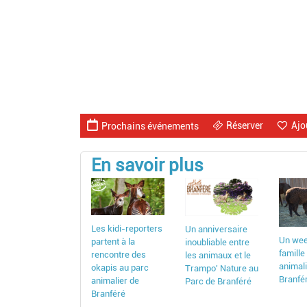
Réserver
Ajo
Prochains événements
En savoir plus
Les kidi-reporters
Un anniversaire
Un wee
partent à la
inoubliable entre
famille
rencontre des
les animaux et le
animal
okapis au parc
Trampo' Nature au
Branfé
animalier de
Parc de Branféré
Branféré