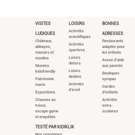
VISITES
LOISIRS
BONNES
Activités
LUDIQUES
ADRESSES
scientifiques
Châteaux,
Restaurants
Activités
abbayes,
adaptés pour
sportives
manoirs et
les enfants
Loisirs
moulins
Assos d'aide
dehors
Musées
aux parents
Loisirs
kidsfriendly
Boutiques
dedans
Patrimoine
sympas
Activités
marin
Gardes
d'éveil
Expositions
d'enfants
Chasses au
Activités
trésor,
extra-
escape game
scolaires
et enquêtes
TESTÉ PAR KIDIKLIK
Nos reportages