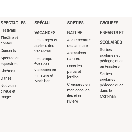
SPECTACLES
SPÉCIAL
SORTIES
GROUPES
Festivals
VACANCES
NATURE
ENFANTS ET
Théâtre et
Les stages et
À la rencontre
SCOLAIRES
contes
ateliers des
des animaux
Sorties
Concerts
vacances
Animations
scolaires et
Spectacles
Les temps
natures
pédagogiques
équestres
forts des
Dans les
en Finistère
vacances en
Cinémas
parcs et
Sorties
Finistère et
jardins
Danse
scolaires
Morbihan
Croisières en
pédagogiques
Nouveau
mer, dans les
dans le
cirque et
îles et en
Morbihan
magie
rivière