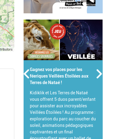
tributors
agnez vos places pour les
Gagnez votre Pass Famille pour 
éeriques Veillées Étoilées aux
Parc de Branféré !
erres de Nataé !
Pour célébrer l'été, Branféré et
idiklik et Les Terres de Nataé
Kidiklik s'associent pour vous
ous offrent 5 duos parent/enfant
offrir votre Pass Famille !
our assister aux incroyables
L'occasion idéale de venir explor
eillées Étoilées ! Au programme :
ce parc animalier et botanique
xploration du parc au coucher du
d'exception et de découvrir tout
oleil, animations pédagogiques
ses grandes nouveautés 2026.
aptivantes et un final
poustouflant avec un ballet de