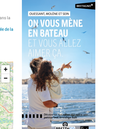
ans la
ée de la
+
−