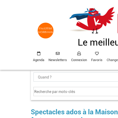
Aller
au
contenu
principal
Le meille
Agenda
Newsletters
Connexion
Favoris
Change
Spectacles ados à la Maison