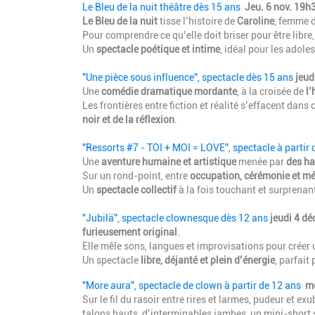
Le Bleu de la nuit théâtre dès 15 ans
Jeu. 6 nov. 19h
Le Bleu de la nuit
tisse l’histoire de
Caroline
, femme d
Pour comprendre ce qu’elle doit briser pour être libr
Un
spectacle poétique et intime
, idéal pour les adole
"Une pièce sous influence", spectacle dès 15 ans
jeu
Une
comédie dramatique mordante
, à la croisée de
l
Les frontières entre fiction et réalité s’effacent dans 
noir et de la réflexion
.
"Ressorts #7 - TOI + MOI = LOVE", spectacle à partir 
Une
aventure humaine et artistique
menée par
des ha
Sur un rond-point, entre
occupation, cérémonie et m
Un
spectacle collectif
à la fois touchant et surprenan
"Jubilä", spectacle clownesque dès 12 ans
jeudi 4 d
furieusement original
.
Elle mêle sons, langues et improvisations pour crée
Un spectacle
libre, déjanté et plein d’énergie
, parfait
"More aura", spectacle de clown à partir de 12 ans
me
Sur le fil du rasoir entre rires et larmes, pudeur et e
talons hauts, d’interminables jambes, un mini-short s