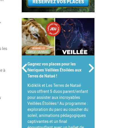
,
s les
Gagnez votre Pass Famille pour le
Parc de Branféré !
se à
Pour célébrer l'été, Branféré et
Kidiklik s'associent pour vous
offrir votre Pass Famille !
L'occasion idéale de venir explorer
s
ce parc animalier et botanique
d'exception et de découvrir toutes
ses grandes nouveautés 2026.