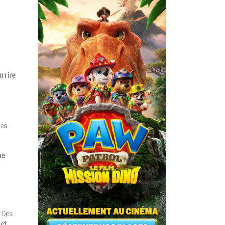
u rire
es.
ue
. Des
 et