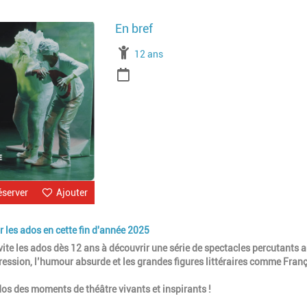
Image
À partir de
12 ans
Période
éserver
Ajouter
 les ados en cette fin d'année 2025
nvite les ados dès 12 ans à découvrir une série de spectacles percutants 
nsgression, l’humour absurde et les grandes figures littéraires comme Fran
ados des moments de théâtre vivants et inspirants !