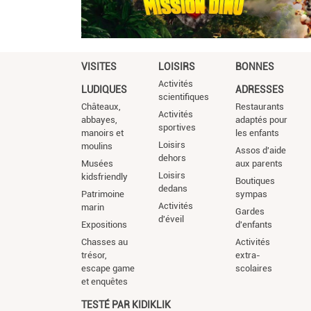
VISITES
LOISIRS
BONNES
Activités
LUDIQUES
ADRESSES
scientifiques
Châteaux,
Restaurants
Activités
abbayes,
adaptés pour
sportives
manoirs et
les enfants
Loisirs
moulins
Assos d'aide
dehors
Musées
aux parents
Loisirs
kidsfriendly
Boutiques
dedans
Patrimoine
sympas
Activités
marin
Gardes
d'éveil
Expositions
d'enfants
Chasses au
Activités
trésor,
extra-
escape game
scolaires
et enquêtes
TESTÉ PAR KIDIKLIK