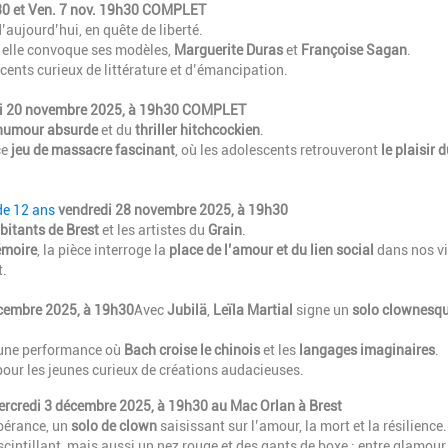
30 et Ven. 7 nov. 19h30 COMPLET
’aujourd’hui, en quête de liberté.
e, elle convoque ses modèles,
Marguerite Duras
et
Françoise Sagan
.
scents curieux de littérature et d’émancipation.
di 20 novembre 2025, à 19h30 COMPLET
’humour absurde
et du
thriller hitchcockien
.
ce
jeu de massacre fascinant
, où les adolescents retrouveront
le plaisir d
de 12 ans
vendredi 28 novembre 2025, à 19h30
bitants de Brest
et les artistes du
Grain
.
émoire
, la pièce interroge la
place de l’amour et du lien social
dans nos vi
t.
écembre 2025, à 19h30
Avec
Jubilä
,
Leïla Martial
signe un
solo clownesq
r une performance où
Bach croise le chinois
et les
langages imaginaires
.
 pour les jeunes curieux de créations audacieuses.
rcredi 3 décembre 2025, à 19h30 au Mac Orlan à Brest
xubérance, un
solo de clown
saisissant sur l’amour, la mort et la résilience
cintillant, mais aussi un nez rouge et des gants de boxe : entre glamour