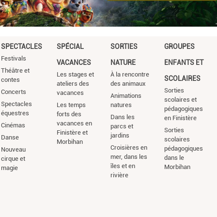
SPECTACLES
SPÉCIAL
SORTIES
GROUPES
Festivals
VACANCES
NATURE
ENFANTS ET
Théâtre et
Les stages et
À la rencontre
SCOLAIRES
contes
ateliers des
des animaux
Sorties
Concerts
vacances
Animations
scolaires et
Spectacles
Les temps
natures
pédagogiques
équestres
forts des
Dans les
en Finistère
vacances en
Cinémas
parcs et
Sorties
Finistère et
jardins
Danse
scolaires
Morbihan
Croisières en
pédagogiques
Nouveau
mer, dans les
dans le
cirque et
îles et en
Morbihan
magie
rivière