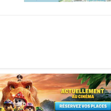
Leaflet | ©
OpenStreetMap
con