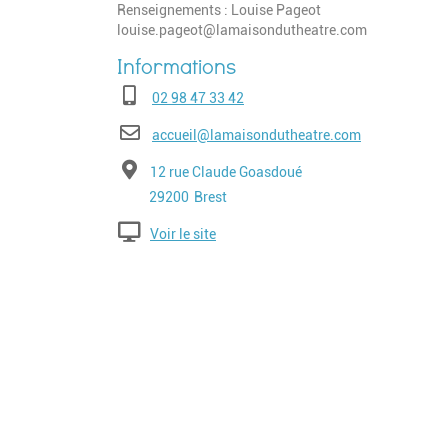
Renseignements : Louise Pageot
louise.pageot@lamaisondutheatre.com
Téléphone
02 98 47 33 42
E-mail
accueil@lamaisondutheatre.com
Adresse
12 rue Claude Goasdoué
Code postal
Ville
29200
Brest
Voir le site