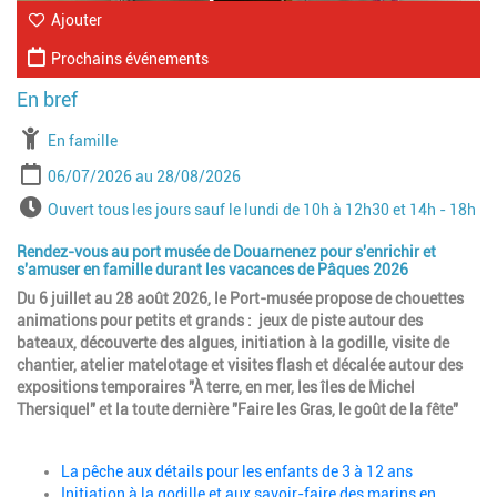
Ajouter
Prochains événements
À partir de
En famille
Période
Date de début
Date de fin
06/07/2026
28/08/2026
Horaires
Ouvert tous les jours sauf le lundi de 10h à 12h30 et 14h - 18h
Rendez-vous au port musée de Douarnenez pour s'enrichir et
s'amuser en famille durant les vacances de Pâques 2026
Du 6 juillet au 28 août 2026, le Port-musée propose de chouettes
animations pour petits et grands : jeux de piste autour des
bateaux, découverte des algues, initiation à la godille, visite de
chantier, atelier matelotage et visites flash et décalée autour des
expositions temporaires "À terre, en mer, les îles de Michel
Thersiquel" et la toute dernière "Faire les Gras, le goût de la fête"
La pêche aux détails pour les enfants de 3 à 12 ans
Initiation à la godille et aux savoir-faire des marins en