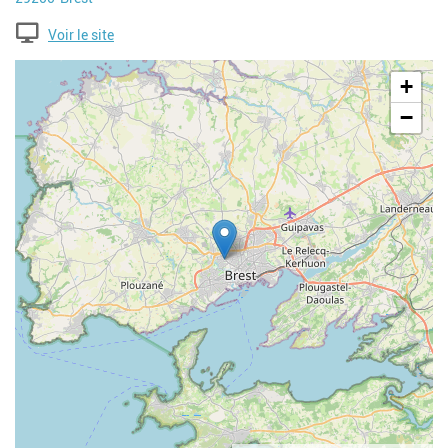
Voir le site
Geolocalisation
+
−