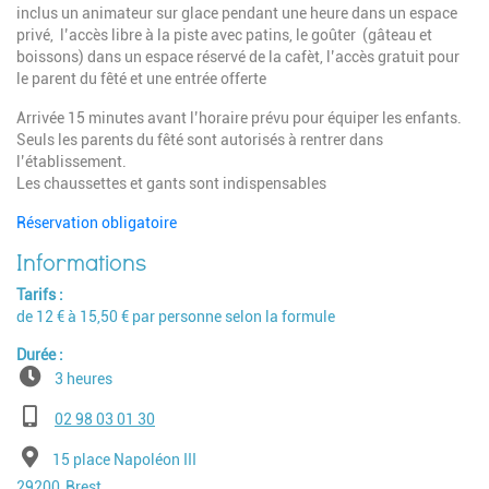
inclus un animateur sur glace pendant une heure dans un espace
privé, l’accès libre à la piste avec patins, le goûter (gâteau et
boissons) dans un espace réservé de la cafèt, l’accès gratuit pour
le parent du fêté et une entrée offerte
Arrivée 15 minutes avant l’horaire prévu pour équiper les enfants.
Seuls les parents du fêté sont autorisés à rentrer dans
l’établissement.
Les chaussettes et gants sont indispensables
Réservation obligatoire
Tarifs
de 12 € à 15,50 € par personne selon la formule
Durée
3 heures
Téléphone
02 98 03 01 30
Adresse
15 place Napoléon III
Code postal
Ville
29200
Brest