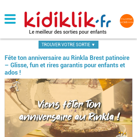
Aller
au
contenu
principal
Le meilleur des sorties pour enfants
TROUVER VOTRE SORTIE ▼
Fête ton anniversaire au Rinkla Brest patinoire
– Glisse, fun et rires garantis pour enfants et
ados !
Im