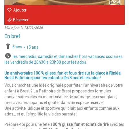
Ajouter
Réserver
Mis à jour le 13/01/2026
à partir de
8 ans
jusqu'à l'âge de
15 ans
Horaires
les mercredis, samedis et dimanches hors vacances scolaires
les vendredis de 20h30 à 23h00 pour les ados
Un anniversaire 100 % glisse, fun et fous rire sur la glace à Rïnkla
Brest Patinoire pour les enfants dès 8 ans et les ados !
Vous cherchez une idée originale pour fêter l’anniversaire de votre
enfant à Brest ? La Patinoire de Brest propose des formules
anniversaires clés en main : séance de patinage, jeux sur glace,
rires avec les copains et goûter dans un espace réservé.
Une activité ludique et sportive qui plaît aux enfants comme aux
ados… et qui simplifie la vie des parents !
Prépare-toi pour une fête
100 % glisse, fun et éclats de rire
avec tes