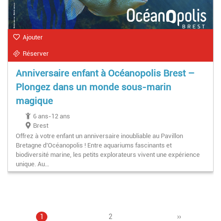
Ajouter
Réserver
Anniversaire enfant à Océanopolis Brest –
Plongez dans un monde sous-marin
magique
6 ans-12 ans
Brest
Offrez à votre enfant un anniversaire inoubliable au Pavillon
Bretagne d’Océanopolis ! Entre aquariums fascinants et
biodiversité marine, les petits explorateurs vivent une expérience
unique. Au…
Page
1
Page
2
Pagination
Page
››