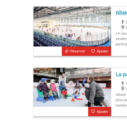
RÏN
LA seul
seuleme
partic
Réserver
Ajouter
La p
Située 
pour p
nombr
Ajouter