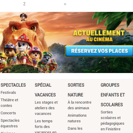
Page
2
Pagination
Page
››
suivante
SPECTACLES
SPÉCIAL
SORTIES
GROUPES
Festivals
VACANCES
NATURE
ENFANTS ET
Théâtre et
Les stages et
À la rencontre
SCOLAIRES
contes
ateliers des
des animaux
Sorties
Concerts
vacances
Animations
scolaires et
Spectacles
Les temps
natures
pédagogiques
équestres
forts des
Dans les
en Finistère
vacances en