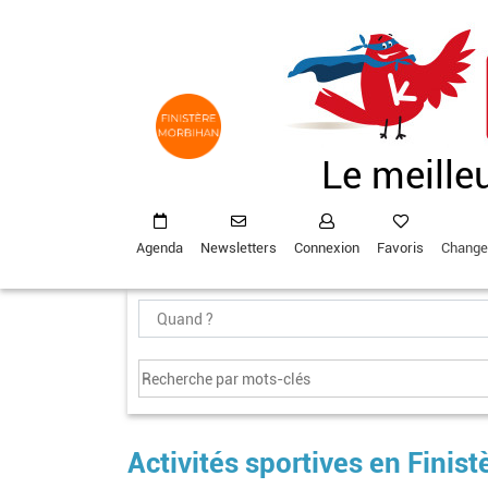
Aller
au
contenu
principal
Le meille
Agenda
Newsletters
Connexion
Favoris
Change
Activités sportives en Finis