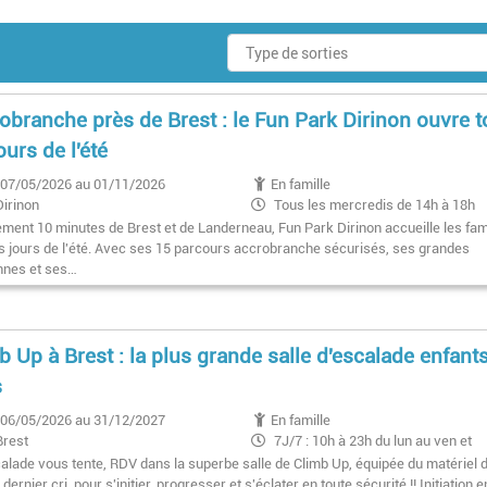
obranche près de Brest : le Fun Park Dirinon ouvre 
ours de l'été
07/05/2026 au 01/11/2026
En famille
Dirinon
Tous les mercredis de 14h à 18h
temps permettant.
ement 10 minutes de Brest et de Landerneau, Fun Park Dirinon accueille les fam
Tous les weekend de 12h à 18h temp
es jours de l'été. Avec ses 15 parcours accrobranche sécurisés, ses grandes
permettant.
ennes et ses…
b Up à Brest : la plus grande salle d'escalade enfants
s
06/05/2026 au 31/12/2027
En famille
Brest
7J/7 : 10h à 23h du lun au ven et
10h à 20h WE
scalade vous tente, RDV dans la superbe salle de Climb Up, équipée du matériel 
dernier cri, pour s'initier, progresser et s'éclater en toute sécurité !! Initiation 