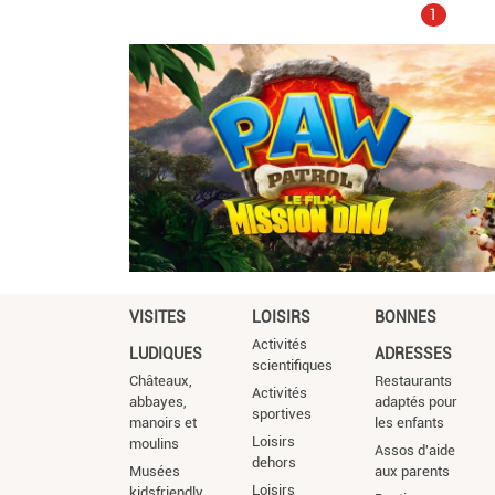
Page
1
courante
VISITES
LOISIRS
BONNES
Activités
LUDIQUES
ADRESSES
scientifiques
Châteaux,
Restaurants
Activités
abbayes,
adaptés pour
sportives
manoirs et
les enfants
Loisirs
moulins
Assos d'aide
dehors
Musées
aux parents
Loisirs
kidsfriendly