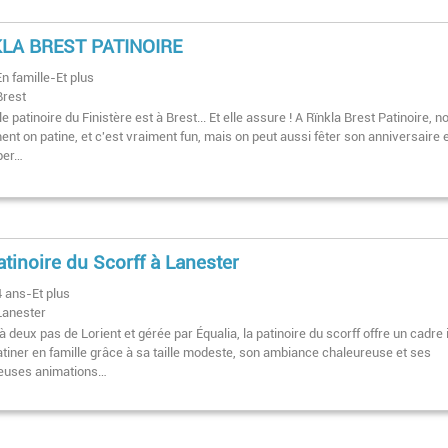
KLA BREST PATINOIRE
En famille-Et plus
Brest
e patinoire du Finistère est à Brest... Et elle assure ! A Rïnkla Brest Patinoire, n
nt on patine, et c'est vraiment fun, mais on peut aussi fêter son anniversaire 
iper…
atinoire du Scorff à Lanester
4 ans-Et plus
Lanester
à deux pas de Lorient et gérée par Équalia, la patinoire du scorff offre un cadre 
atiner en famille grâce à sa taille modeste, son ambiance chaleureuse et ses
euses animations…