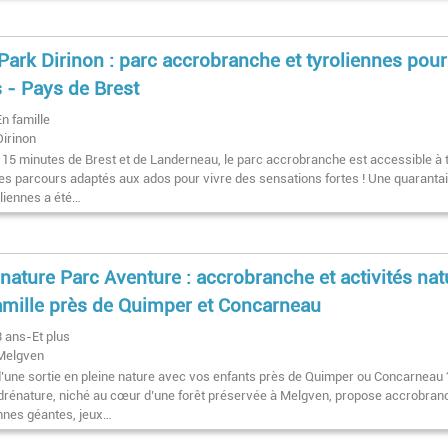
Park Dirinon : parc accrobranche et tyroliennes pour
 - Pays de Brest
En famille
Dirinon
à 15 minutes de Brest et de Landerneau, le parc accrobranche est accessible à 
es parcours adaptés aux ados pour vivre des sensations fortes ! ​Une quaranta
oliennes a été…
nature Parc Aventure : accrobranche et activités nat
amille près de Quimper et Concarneau
3 ans-Et plus
Melgven
d’une sortie en pleine nature avec vos enfants près de Quimper ou Concarneau 
drénature, niché au cœur d’une forêt préservée à Melgven, propose accrobran
ennes géantes, jeux…