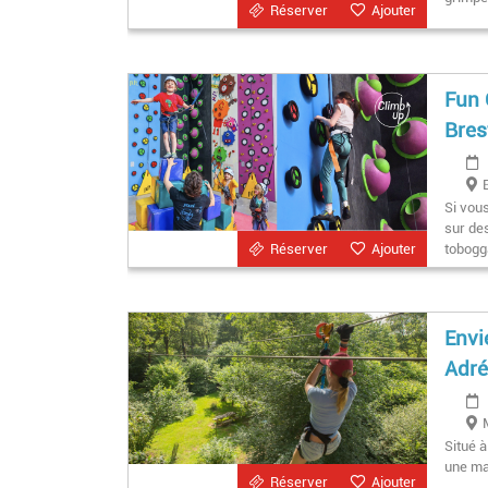
Réserver
Ajouter
Fun 
Bres
Si vou
sur des
Réserver
Ajouter
tobogg
Envi
Adré
Situé 
une ma
Réserver
Ajouter