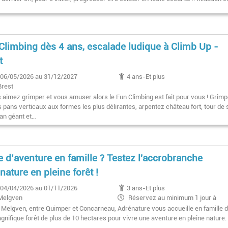
Climbing dès 4 ans, escalade ludique à Climb Up -
t
06/05/2026 au 31/12/2027
4 ans-Et plus
Brest
s aimez grimper et vous amuser alors le Fun Climbing est fait pour vous ! Grim
 pans verticaux aux formes les plus délirantes, arpentez château fort, tour de 
an géant et…
e d’aventure en famille ? Testez l'accrobranche
nature en pleine forêt !
04/04/2026 au 01/11/2026
3 ans-Et plus
Melgven
Réservez au minimum 1 jour à
l'avance
à Melgven, entre Quimper et Concarneau, Adrénature vous accueille en famille 
gnifique forêt de plus de 10 hectares pour vivre une aventure en pleine nature.