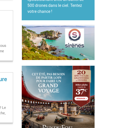
tous
ine
ure
? Le
che,