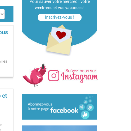
Pour sauver votre mercredi, votre
week-end et vos vacances !
Inscrivez-vous !
tous
illes
s
 et
de
en…