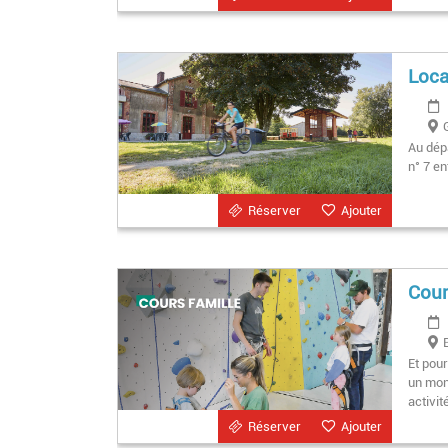
Loca
Au dépa
n° 7 e
Réserver
Ajouter
Cour
Et pou
un mon
activit
Réserver
Ajouter