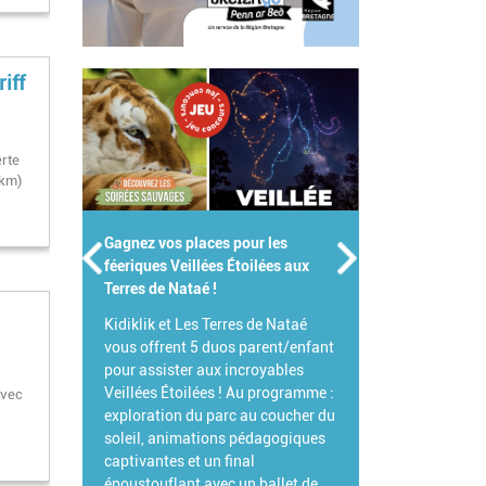
iff
erte
7km)
Gagnez votre Pass Famille pour le
Parc de Branféré !
Pour célébrer l'été, Branféré et
Kidiklik s'associent pour vous
offrir votre Pass Famille !
L'occasion idéale de venir explorer
ce parc animalier et botanique
avec
d'exception et de découvrir toutes
ses grandes nouveautés 2026.