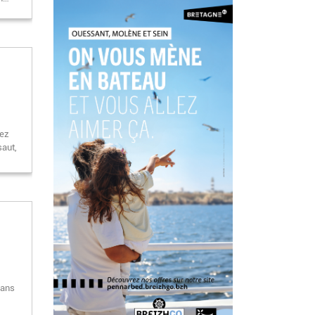
pez
saut,
dans