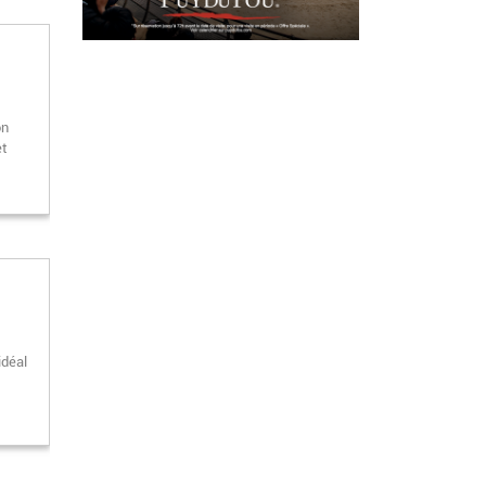
on
et
idéal