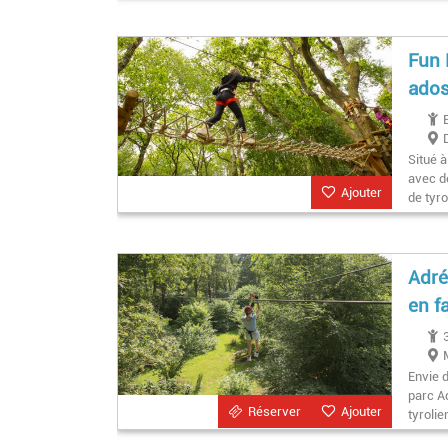
Fun 
ados
Situé 
avec d
Ajouter
de tyr
Adré
en f
Envie 
parc A
Réserver
Ajouter
tyroli