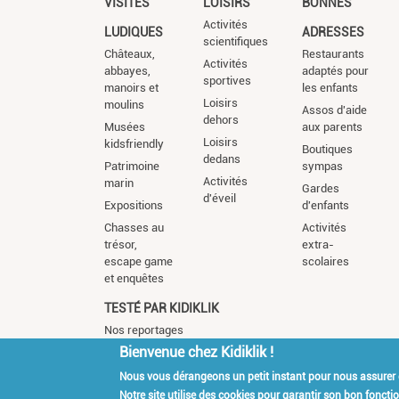
VISITES
LOISIRS
BONNES
Activités
LUDIQUES
ADRESSES
scientifiques
Châteaux,
Restaurants
Activités
abbayes,
adaptés pour
sportives
manoirs et
les enfants
Loisirs
moulins
Assos d'aide
dehors
Musées
aux parents
Loisirs
kidsfriendly
Boutiques
dedans
Patrimoine
sympas
Activités
marin
Gardes
d'éveil
Expositions
d'enfants
Chasses au
Activités
trésor,
extra-
escape game
scolaires
et enquêtes
TESTÉ PAR KIDIKLIK
Nos reportages
Bienvenue chez Kidiklik !
Nous vous dérangeons un petit instant pour nous assurer
Kidiklik Recrute
Qui es
Notre site utilise des cookies pour garantir son bon fonct