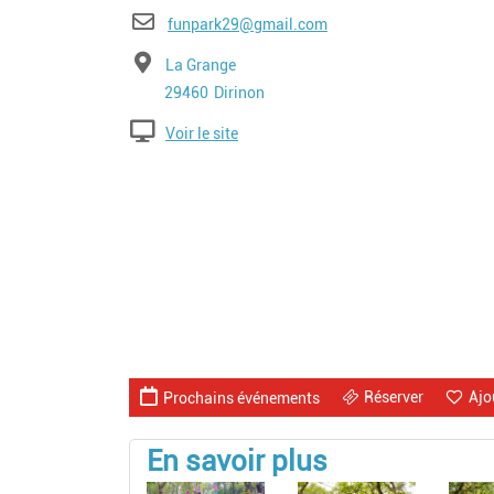
E-mail
funpark29@gmail.com
Adresse
La Grange
Code postal
Ville
29460
Dirinon
Voir le site
Réserver
Ajo
Prochains événements
En savoir plus