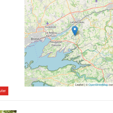
Leaflet | ©
OpenStreetMap
con
uter