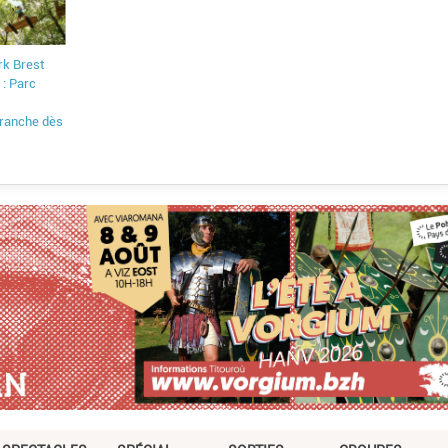
rk Brest
 : Parc
l
ranche dès