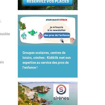
,
essible
Groupes scolaires, centres de
loisirs, crèches : Kidiklik met son
ais
expertise au service des pros de
l'enfance !