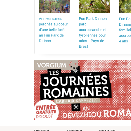
Anniversaires
Fun Park Dirinon :
Fun Pa
perchés au coeur
parc
Dirinon
d'une belle forêt
accrobranche et
familia
au Fun Park de
tyroliennes pour
accrob
Dirinon
ados - Pays de
4 ans
Brest