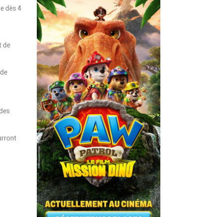
le dès 4
t de
 de
 des
urront