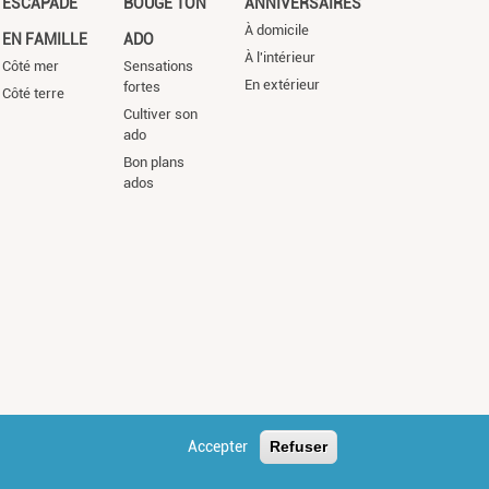
ESCAPADE
BOUGE TON
ANNIVERSAIRES
À domicile
EN FAMILLE
ADO
À l'intérieur
Côté mer
Sensations
En extérieur
fortes
Côté terre
Cultiver son
ado
Bon plans
ados
Accepter
Refuser
s légales