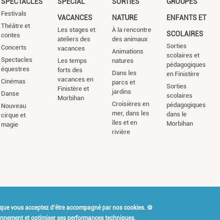
SPECTACLES
SPÉCIAL
SORTIES
GROUPES
Festivals
VACANCES
NATURE
ENFANTS ET
Théâtre et
Les stages et
À la rencontre
SCOLAIRES
contes
ateliers des
des animaux
Sorties
Concerts
vacances
Animations
scolaires et
Spectacles
Les temps
natures
pédagogiques
équestres
forts des
Dans les
en Finistère
vacances en
Cinémas
parcs et
Sorties
Finistère et
jardins
Danse
scolaires
Morbihan
Croisières en
pédagogiques
Nouveau
mer, dans les
dans le
cirque et
îles et en
Morbihan
magie
rivière
 que vous acceptez d'être accompagné par nos cookies. 🍪
t Kidiklik ?
Contact
Mention
ionnement et optimiser ses performances techniques,