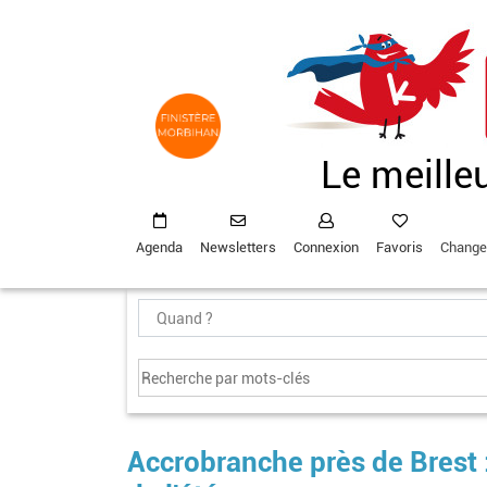
Aller
au
contenu
principal
Le meille
Agenda
Newsletters
Connexion
Favoris
Change
Accrobranche près de Brest :