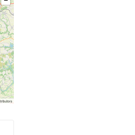
−
tributors