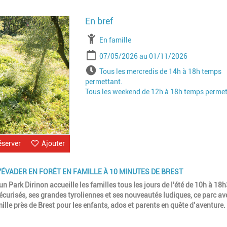
Image
À partir de
En famille
Période
Date de début
Date de fin
07/05/2026
01/11/2026
Horaires
Tous les mercredis de 14h à 18h temps
permettant.
Tous les weekend de 12h à 18h temps perme
éserver
Ajouter
S'ÉVADER EN FORÊT EN FAMILLE À 10 MINUTES DE BREST
 Park Dirinon accueille les familles tous les jours de l'été de 10h à 18
curisés, ses grandes tyroliennes et ses nouveautés ludiques, ce parc av
amille près de Brest pour les enfants, ados et parents en quête d’aventure.