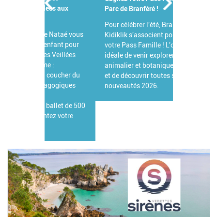
Parc de Branféré !
Pour célébrer l'été, Branféré et
Kidiklik s'associent pour vous offrir
votre Pass Famille ! L'occasion
idéale de venir explorer ce parc
animalier et botanique d'exception
et de découvrir toutes ses grandes
nouveautés 2026.