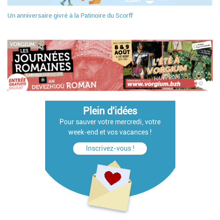
Un anniversaire givré à la Patinoire du Scorff
Plein d'idées
Pour sauver votre mercredi, votre
week-end et vos vacances !
Inscrivez-vous !