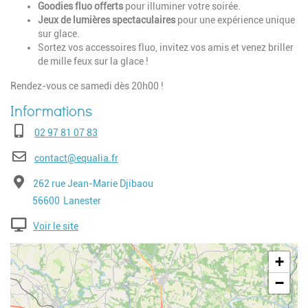
Goodies fluo offerts
pour illuminer votre soirée.
Jeux de lumières spectaculaires
pour une expérience unique
sur glace.
Sortez vos accessoires fluo, invitez vos amis et venez briller
de mille feux sur la glace !
Rendez-vous ce samedi dès 20h00 !
Téléphone
02 97 81 07 83
E-mail
contact@equalia.fr
Adresse
262 rue Jean-Marie Djibaou
Code postal
Ville
56600
Lanester
Voir le site
Geolocalisation
+
−