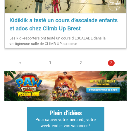
Kidiklik a testé un cours d'escalade enfants
et ados chez Climb Up Brest
Les kidi-reporters ont testé un cours d'ESCALADE dans la
vertigineuse salle de CLIMB UP au coeur…
Page
‹‹
Page
1
Pagination
Page
2
Page
3
précédente
courante
Plein d'idées
Pour sauver votre mercredi, votre
week-end et vos vacances !