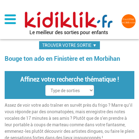
Aller
au
contenu
principal
Le meilleur des sorties pour enfants
TROUVER VOTRE SORTIE ▼
Bouge ton ado en Finistère et en Morbihan
Affinez votre recherche thématique !
Assez de voir votre ado traîner en survêt près du frigo ? Marre qu’il
vous réponde par des onomatopées, mais enregistre des notes
vocales de 17 minutes à ses amis ? Plutôt que de s'en prendre à
leur portable à coups de marteau comme dans votre fantasme,
emmenez-les plutôt découvrir des artistes dingues, ou faire le plein
de sensations fortes dans des lieux insoupçonnés !