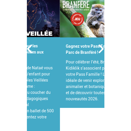
Gagnez votre Pass Famille pour le
Parc de Branféré !
Pour célébrer l'été, Branféré et
Kidiklik s'associent pour vous offrir
votre Pass Famille ! L'occasion
idéale de venir explorer ce parc
animalier et botanique d'exception
et de découvrir toutes ses grandes
nouveautés 2026.