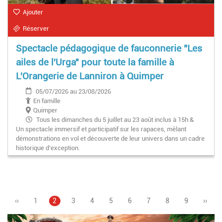
Ajouter
Réserver
Spectacle pédagogique de fauconnerie "Les
ailes de l'Urga" pour toute la famille à
L'Orangerie de Lanniron à Quimper
05/07/2026 au 23/08/2026
En famille
Quimper
Tous les dimanches du 5 juillet au 23 août inclus à 15h &
Un spectacle immersif et participatif sur les rapaces, mêlant
17h
démonstrations en vol et découverte de leur univers dans un cadre
historique d’exception.
Page
‹‹
Page
1
Page
2
Page
3
Page
4
Page
5
Pagination
Page
6
Page
7
Page
8
Page
9
Page
››
précédente
courante
suiva