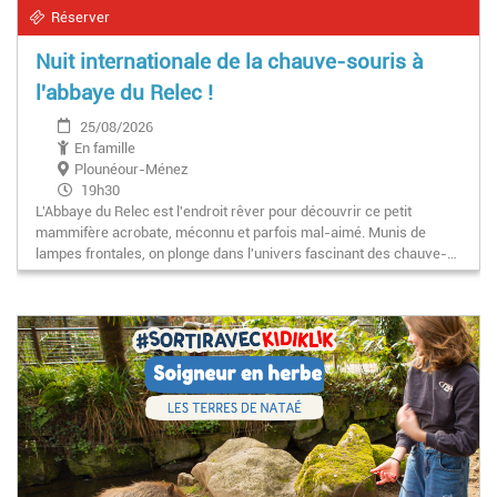
Réserver
Nuit internationale de la chauve-souris à
l'abbaye du Relec !
25/08/2026
En famille
Plounéour-Ménez
19h30
L'Abbaye du Relec est l'endroit rêver pour découvrir ce petit
mammifère acrobate, méconnu et parfois mal-aimé. Munis de
lampes frontales, on plonge dans l'univers fascinant des chauve-…