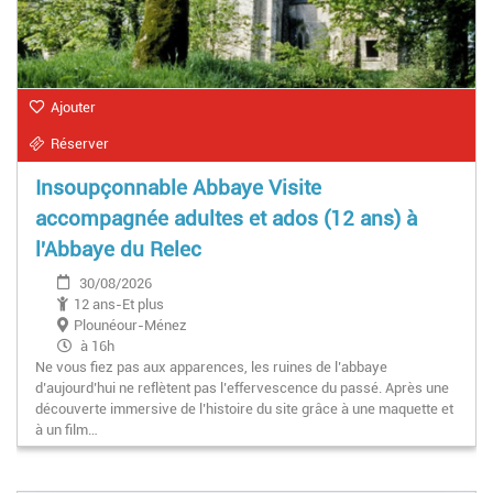
Ajouter
Réserver
Insoupçonnable Abbaye Visite
accompagnée adultes et ados (12 ans) à
l'Abbaye du Relec
30/08/2026
12 ans-Et plus
Plounéour-Ménez
à 16h
Ne vous fiez pas aux apparences, les ruines de l’abbaye
d’aujourd’hui ne reflètent pas l’effervescence du passé. Après une
découverte immersive de l’histoire du site grâce à une maquette et
à un film…