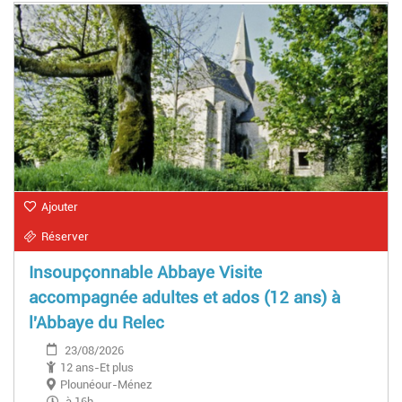
Ajouter
Réserver
Insoupçonnable Abbaye Visite
accompagnée adultes et ados (12 ans) à
l'Abbaye du Relec
23/08/2026
12 ans-Et plus
Plounéour-Ménez
à 16h