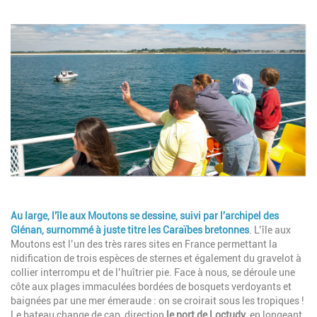
Image
Description
Au large,
l'île aux Moutons
se dessine, suivi par l'archipel des
Glénan, surnommé à juste titre les
Caraïbes bretonnes
. L’île aux
Moutons est l’un des très rares sites en France permettant la
nidification de trois espèces de sternes et également du gravelot à
collier interrompu et de l’huîtrier pie. Face à nous, se déroule une
côte aux plages immaculées bordées de bosquets verdoyants et
baignées par une mer émeraude : on se croirait sous les tropiques !
Le bateau change de cap, direction
le port de Loctudy
, en longeant