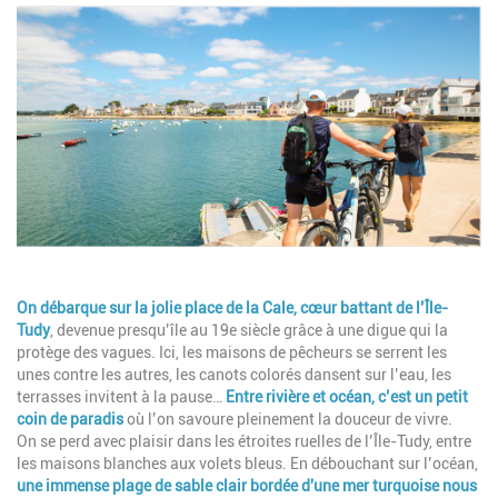
Image
Description
On débarque sur la jolie
place de la Cale
, cœur battant de l’Île-
Tudy
, devenue presqu’île au 19e siècle grâce à une digue qui la
protège des vagues. Ici, les maisons de pêcheurs se serrent les
unes contre les autres, les canots colorés dansent sur l’eau, les
terrasses invitent à la pause…
Entre
rivière et océan
, c’est un petit
coin de paradis
où l’on savoure pleinement la douceur de vivre.
On se perd avec plaisir dans les étroites ruelles de l’Île-Tudy, entre
les maisons blanches aux volets bleus. En débouchant sur l’océan,
une immense plage de sable clair bordée d'une mer turquoise nous