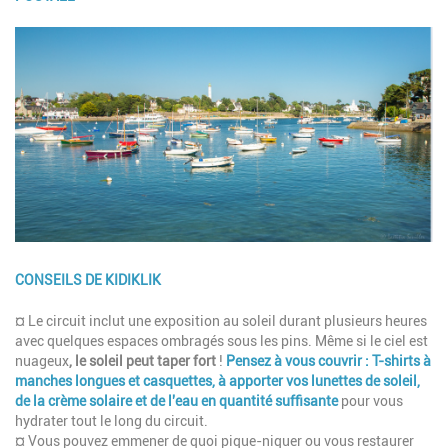
Image
CONSEILS DE KIDIKLIK
Description
¤ Le circuit inclut une exposition au soleil durant plusieurs heures
avec quelques espaces ombragés sous les pins. Même si le ciel est
nuageux
, le soleil peut taper fort
!
Pensez à vous couvrir : T-shirts à
manches longues et casquettes, à apporter vos lunettes de soleil,
de la crème solaire et de l'eau en quantité suffisante
pour vous
hydrater tout le long du circuit.
¤ Vous pouvez emmener de quoi pique-niquer ou vous restaurer