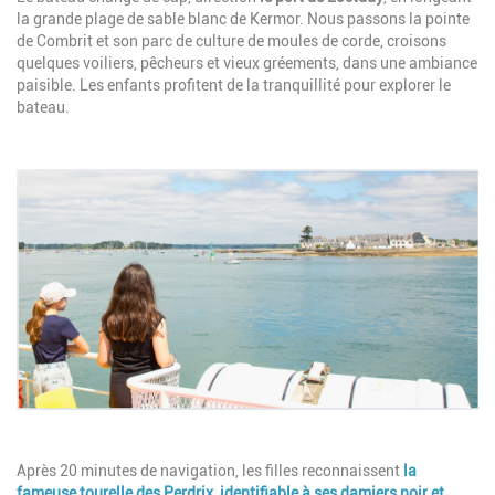
la grande plage de sable blanc de Kermor. Nous passons la pointe
de Combrit et son parc de culture de moules de corde, croisons
quelques voiliers, pêcheurs et vieux gréements, dans une ambiance
paisible. Les enfants profitent de la tranquillité pour explorer le
bateau.
Image
Description
Après 20 minutes de navigation, les filles reconnaissent
la
fameuse
tourelle des Perdrix
, identifiable à ses damiers noir et