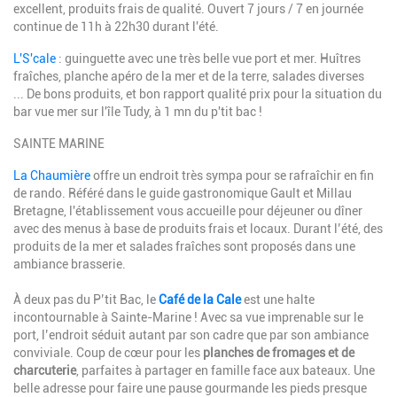
excellent, produits frais de qualité. Ouvert 7 jours / 7 en journée
continue de 11h à 22h30 durant l'été.
L'S'cale
: guinguette avec une très belle vue port et mer. Huîtres
fraîches, planche apéro de la mer et de la terre, salades diverses
... De bons produits, et bon rapport qualité prix pour la situation du
bar vue mer sur l'île Tudy, à 1 mn du p'tit bac !
SAINTE MARINE
La Chaumière
offre un endroit très sympa pour se rafraîchir en fin
de rando. Référé dans le guide gastronomique Gault et Millau
Bretagne, l'établissement vous accueille pour déjeuner ou dîner
avec des menus à base de produits frais et locaux. Durant l’été, des
produits de la mer et salades fraîches sont proposés dans une
ambiance brasserie.
À deux pas du P’tit Bac, le
Café de la Cale
est une halte
incontournable à Sainte-Marine ! Avec sa vue imprenable sur le
port, l’endroit séduit autant par son cadre que par son ambiance
conviviale. Coup de cœur pour les
planches de fromages et de
charcuterie
, parfaites à partager en famille face aux bateaux. Une
belle adresse pour faire une pause gourmande les pieds presque