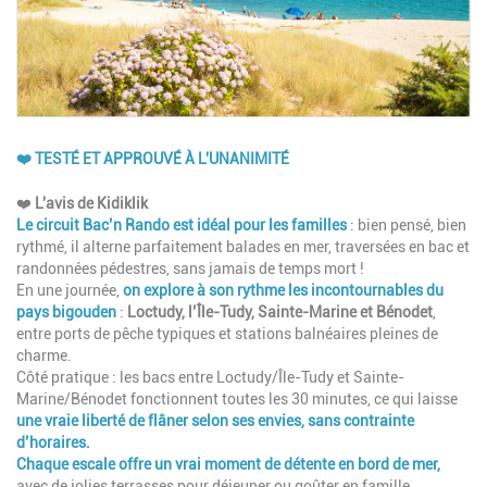
❤️ TESTÉ ET APPROUVÉ À L'UNANIMITÉ
Description
❤️
L'avis de Kidiklik
Le circuit
Bac’n Rando
est idéal pour les familles
: bien pensé, bien
rythmé, il alterne parfaitement balades en mer, traversées en bac et
randonnées pédestres, sans jamais de temps mort !
En une journée,
on explore à son rythme les incontournables du
pays bigouden
:
Loctudy, l’Île-Tudy, Sainte-Marine et Bénodet
,
entre ports de pêche typiques et stations balnéaires pleines de
charme.
Côté pratique : les bacs entre Loctudy/Île-Tudy et Sainte-
Marine/Bénodet fonctionnent toutes les 30 minutes, ce qui laisse
une vraie liberté de flâner selon ses envies, sans contrainte
d’horaires.
Chaque escale offre un vrai moment de détente en bord de mer,
avec de jolies terrasses pour déjeuner ou goûter en famille.