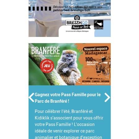
Gagnez votre Pass Famille pour le
Parc de Branféré !
Pour célébrer l'été, Branféré et
Kidiklik s'associent pour vous offrir
votre Pass Famille ! L'occasion
idéale de venir explorer ce parc
animalier et botanique d'exception