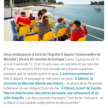
Description
Nous embarquons à bord de l'Aigrette II depuis l'embarcadère de
Bénodet ( situé à 20 minutes de Quimper )
avec 2 garçons de 10
ans et 3 ados de 12,13 et 16 ans sous un ciel bleu et sur une mer
d’huile. Les enfants filent tout excités vers le pont supérieur
pendant que la vedette quitte le quai.
L'aventure commence !
Dès le départ, le paysage en met plein les yeux :
à bâbord, la
corniche de Bénodet
dévoile ses trésors
– le phare de la Pyramide,
le Minaret et son élégant front de mer.
À tribord, le
port de Sainte-
Marine
charme avec ses petites terrasses, ses restaurants et sa
jolie chapelle.
Les deux pointes marquent l’entrée de l’estuaire… et
le début d’une balade iodée pleine de découvertes !