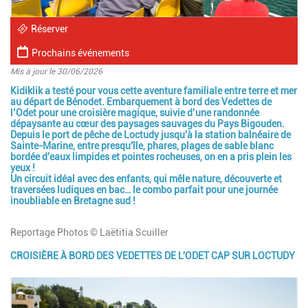
Réserver
Prochains événements
Mis à jour le 30/06/2026
Kidiklik a testé pour vous cette
aventure familiale entre terre et mer
Introduction
au départ de Bénodet. Embarquement à bord des Vedettes de
l’Odet pour une
croisière magique
, suivie d’une
randonnée
dépaysante
au cœur des paysages sauvages du
Pays Bigouden
.
Depuis le port de pêche de Loctudy jusqu'à la station balnéaire de
Sainte-Marine, entre presqu'île, phares, plages de sable blanc
bordée d'eaux limpides et pointes rocheuses, on en a pris plein les
yeux !
Un
circuit idéal avec des enfants
, qui mêle nature, découverte et
traversées ludiques en bac… le combo parfait pour une journée
inoubliable en Bretagne sud !
Reportage Photos © Laëtitia Scuiller
CROISIÈRE À BORD DES VEDETTES DE L'ODET CAP SUR LOCTUDY
Paragraphes
Image