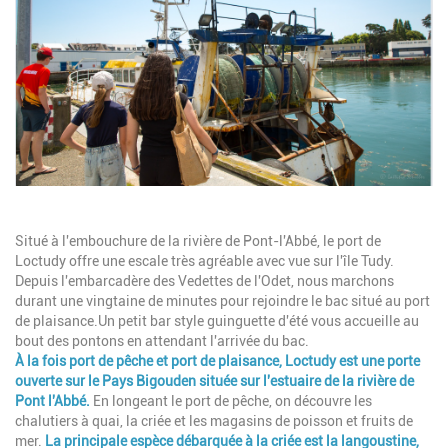
Description
Situé à l'embouchure de la rivière de Pont-l'Abbé, le port de
Loctudy offre une escale très agréable avec vue sur l'île Tudy.
Depuis l'embarcadère des Vedettes de l'Odet, nous marchons
durant une vingtaine de minutes pour rejoindre le bac situé au port
de plaisance.Un petit bar style guinguette d'été vous accueille au
bout des pontons en attendant l'arrivée du bac.
À la fois port de pêche et port de plaisance, Loctudy est une porte
ouverte sur le Pays Bigouden située sur l'estuaire de la rivière de
Pont l'Abbé.
En longeant le port de pêche, on découvre les
chalutiers à quai, la criée et les magasins de poisson et fruits de
mer.
La principale espèce débarquée à la criée est la langoustine,