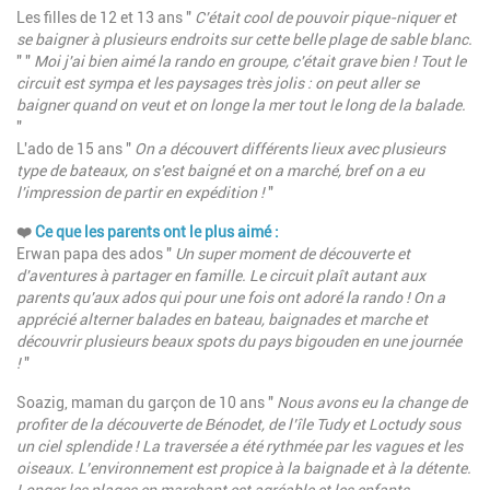
Les filles de 12 et 13 ans "
C'était cool de pouvoir pique-niquer et
se baigner à plusieurs endroits sur cette belle plage de sable blanc.
" "
Moi j'ai bien aimé la rando en groupe, c'était grave bien ! Tout le
circuit est sympa et les paysages très jolis : on peut aller se
baigner quand on veut et on longe la mer tout le long de la balade.
"
L'ado de 15 ans "
On a découvert différents lieux avec plusieurs
type de bateaux, on s'est baigné et on a marché, bref on a eu
l'impression de partir en expédition !
"
❤️
Ce que les parents ont le plus aimé
:
Erwan papa des ados "
Un super moment de découverte et
d'aventures à partager en famille. Le circuit plaît autant aux
parents qu'aux ados qui pour une fois ont adoré la rando ! On a
apprécié alterner balades en bateau, baignades et marche et
découvrir plusieurs beaux spots du pays bigouden en une journée
!
"
Soazig, maman du garçon de 10 ans "
Nous avons eu la change de
profiter de la découverte de Bénodet, de l’île Tudy et Loctudy sous
un ciel splendide ! La traversée a été rythmée par les vagues et les
oiseaux. L’environnement est propice à la baignade et à la détente.
Longer les plages en marchant est agréable et les enfants