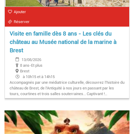
Ajouter
Réserver
Visite en famille dès 8 ans - Les clés du
château au Musée national de la marine à
Brest
13/08/2026
8 ans-Et plus
Brest
à 10h15 et à 14h15
Accompagnés par une médiatrice culturelle, découvrez l’histoire du
château de Brest, de l’Antiquité à nos jours en passant par les
tours, courtines et trois salles souterraines... Captivant !…