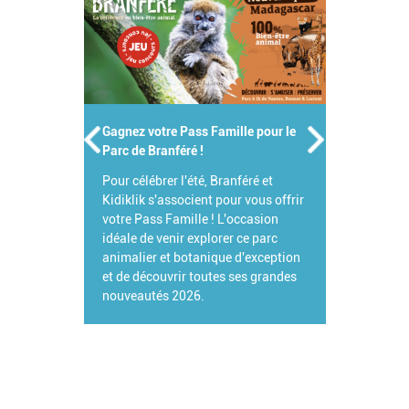
Gagnez votre Pass Famille pour le
Parc de Branféré !
Pour célébrer l'été, Branféré et
Kidiklik s'associent pour vous offrir
votre Pass Famille ! L'occasion
idéale de venir explorer ce parc
animalier et botanique d'exception
et de découvrir toutes ses grandes
nouveautés 2026.