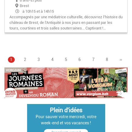
8 ans-Et plus
Brest
à 10h15 et à 14h15
Accompagnés par une médiatrice culturelle, découvrez l’histoire du
château de Brest, de l’Antiquité à nos jours en passant par les
tours, courtines et trois salles souterraines... Captivant !…
Page
1
Page
2
Page
3
Page
4
Page
5
Pagination
Page
6
Page
7
Page
8
Page
››
courante
suivan
Plein d'idées
Pour sauver votre mercredi, votre
week-end et vos vacances !