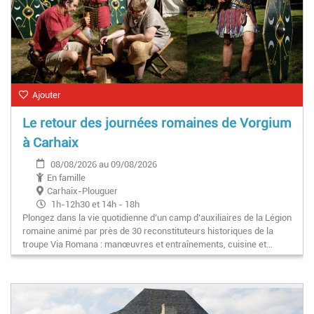
Ajouter
Le retour des journées romaines de Vorgium
à Carhaix
08/08/2026 au 09/08/2026
En famille
Carhaix-Plouguer
1h-12h30 et 14h - 18h
Plongez dans la vie quotidienne d’un camp d’auxiliaires de la Légion
romaine animé par près de 30 reconstituteurs historiques de la
troupe Via Romana : manœuvres et entraînements, cuisine et…