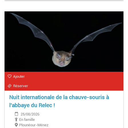
Ajouter
Réserver
Nuit internationale de la chauve-souris à
l'abbaye du Relec !
25/08/2026
En famille
Plounéour-Ménez