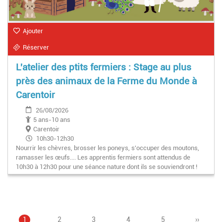
Ajouter
Réserver
L'atelier des ptits fermiers : Stage au plus
près des animaux de la Ferme du Monde à
Carentoir
26/08/2026
5 ans-10 ans
Carentoir
10h30-12h30
Nourrir les chèvres, brosser les poneys, s'occuper des moutons,
ramasser les œufs.... Les apprentis fermiers sont attendus de
10h30 à 12h30 pour une séance nature dont ils se souviendront !
Page
1
Page
2
Page
3
Pagination
Page
4
Page
5
Page
››