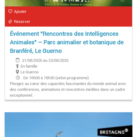
Ajouter
Réserver
Événement "Rencontres des Intelligences
Animales" – Parc animalier et botanique de
Branféré, Le Guerno
21/08/2026 au 23/08/2026
En famille
Le Guerno
De 10h00 à 18h30 (selon programme)
Plongez au cœur des capacités fascinantes du monde animal avec
des conférences, animations et rencontres inédites dans un cadre
exceptionnel.