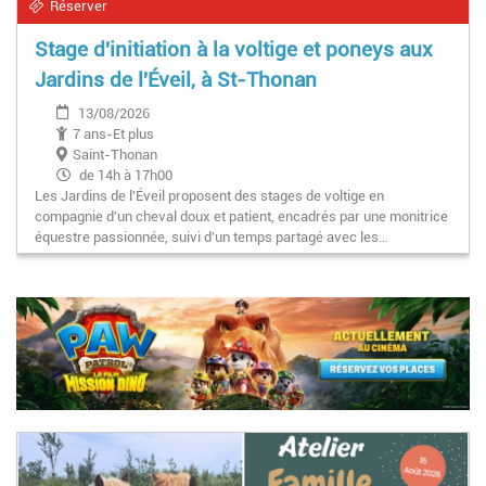
Réserver
Stage d'initiation à la voltige et poneys aux
Jardins de l'Éveil, à St-Thonan
13/08/2026
7 ans-Et plus
Saint-Thonan
de 14h à 17h00
Les Jardins de l'Éveil proposent des stages de voltige en
compagnie d'un cheval doux et patient, encadrés par une monitrice
équestre passionnée, suivi d'un temps partagé avec les…