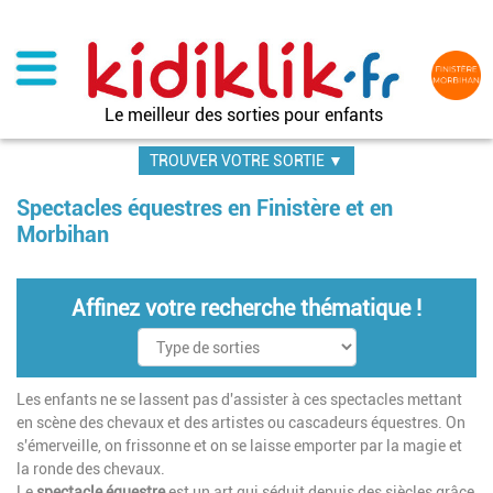
Aller
au
contenu
principal
Le meilleur des sorties pour enfants
TROUVER VOTRE SORTIE ▼
Spectacles équestres en Finistère et en
Morbihan
Affinez votre recherche thématique !
Les enfants ne se lassent pas d'assister à ces spectacles mettant
en scène des chevaux et des artistes ou cascadeurs équestres. On
s'émerveille, on frissonne et on se laisse emporter par la magie et
la ronde des chevaux.
Le
spectacle équestre
est un art qui séduit depuis des siècles grâce