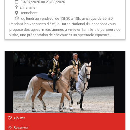
13/07/2026 au 21/08/2026
En famille
Hennebont
du lundi au vendredi de 13h30 à 18h, ainsi que de 20h30
Pendant les vacances d'été, le Haras National d’Hennebont vous
à 22h les 6 et 13 août
propose des après-midis animés à vivre en famille : le parcours de
visite, une présentation de chevaux et un spectacle équestre ! …
Ajouter
Réserver