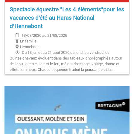
Spectacle équestre "Les 4 éléments"pour les
vacances d'été au Haras National
d’Hennebont
13/07/2026 au 21/08/2026
En famille
Hennebont
Du 13 juillet au 21 août 2026 du lundi au vendredi de
Quinze chevaux évoluent dans des tableaux chorégraphiés autour
17H > 18h10 ainsi que 20h30 > 21h40 les 6 et 13 août
de l’eau, la terre, l’air et le feu, mêlant dressage, voltige, danse et
effets lumineux. Chaque séquence traduit la puissance et la…