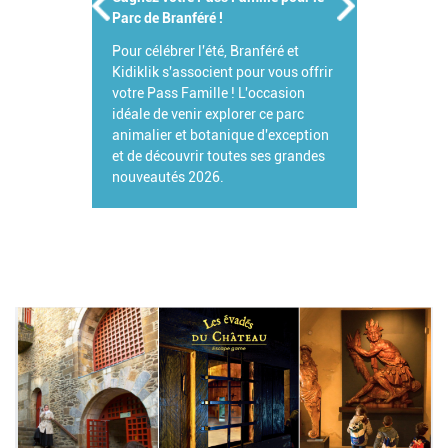
Parc de Branféré !
Pour célébrer l'été, Branféré et
Kidiklik s'associent pour vous offrir
votre Pass Famille ! L'occasion
idéale de venir explorer ce parc
animalier et botanique d'exception
et de découvrir toutes ses grandes
nouveautés 2026.