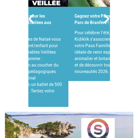
Gagnez votre Pass Famille pour le
Parc de Branféré !
Pour célébrer l'été, Branféré et
Kidiklik s'associent pour vous offrir
votre Pass Famille ! L'occasion
idéale de venir explorer ce parc
animalier et botanique d'exception
et de découvrir toutes ses grandes
nouveautés 2026.