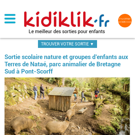
Aller
au
contenu
principal
Le meilleur des sorties pour enfants
TROUVER VOTRE SORTIE ▼
Sortie scolaire nature et groupes d’enfants aux
Terres de Nataé, parc animalier de Bretagne
Sud à Pont-Scorff
Im