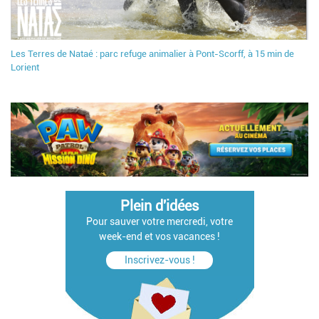
Les Terres de Nataé : parc refuge animalier à Pont-Scorff, à 15 min de
Lorient
Plein d'idées
Pour sauver votre mercredi, votre
week-end et vos vacances !
Inscrivez-vous !