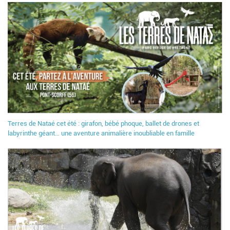
Terres de Nataé cet été : girafon, bébé phoque, ballet de drones et
labyrinthe géant… une aventure animalière inoubliable en famille