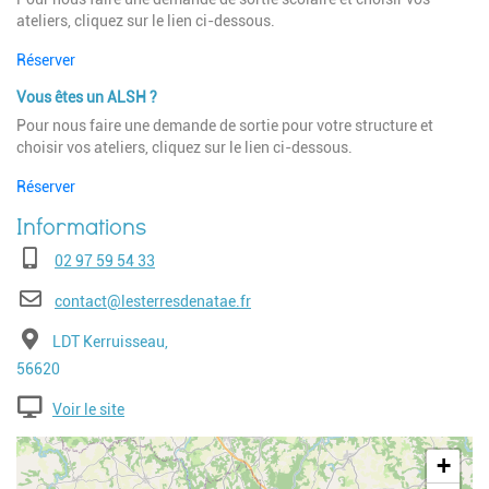
ateliers, cliquez sur le lien ci-dessous.
Réserver
Vous êtes un ALSH ?
Pour nous faire une demande de sortie pour votre structure et
choisir vos ateliers, cliquez sur le lien ci-dessous.
Réserver
Téléphone
02 97 59 54 33
E-mail
contact@lesterresdenatae.fr
Adresse
LDT Kerruisseau,
Code postal
56620
Voir le site
Geolocalisation
+