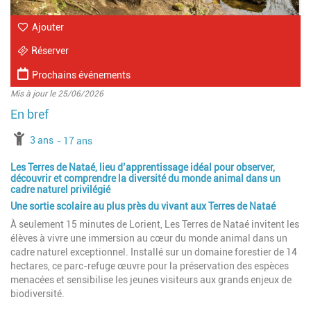
Ajouter
Réserver
Prochains événements
Mis à jour le 25/06/2026
à partir de
3 ans
jusqu'à l'âge de
17 ans
Les Terres de Nataé, lieu d’apprentissage idéal pour observer,
découvrir et comprendre la diversité du monde animal dans un
cadre naturel privilégié
Une sortie scolaire au plus près du vivant aux Terres de Nataé
À seulement 15 minutes de Lorient, Les Terres de Nataé invitent les
élèves à vivre une immersion au cœur du monde animal dans un
cadre naturel exceptionnel. Installé sur un domaine forestier de 14
hectares, ce parc-refuge œuvre pour la préservation des espèces
menacées et sensibilise les jeunes visiteurs aux grands enjeux de
biodiversité.