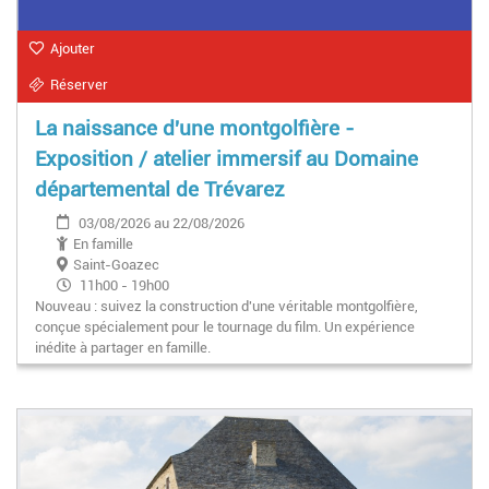
Ajouter
Réserver
La naissance d'une montgolfière -
Exposition / atelier immersif au Domaine
départemental de Trévarez
03/08/2026 au 22/08/2026
En famille
Saint-Goazec
11h00 - 19h00
Nouveau : suivez la construction d'une véritable montgolfière,
conçue spécialement pour le tournage du film. Un expérience
inédite à partager en famille.