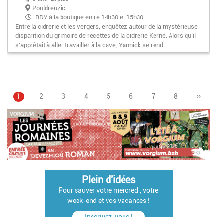
Pouldreuzic
RDV à la boutique entre 14h30 et 15h30
Entre la cidrerie et les vergers, enquêtez autour de la mystérieuse
disparition du grimoire de recettes de la cidrerie Kerné. Alors qu’il
s’apprêtait à aller travailler à la cave, Yannick se rend…
Page
1
Page
2
Page
3
Page
4
Page
5
Pagination
Page
6
Page
7
Page
8
Page
››
courante
suivan
Plein d'idées
Pour sauver votre mercredi, votre
week-end et vos vacances !
Inscrivez-vous !