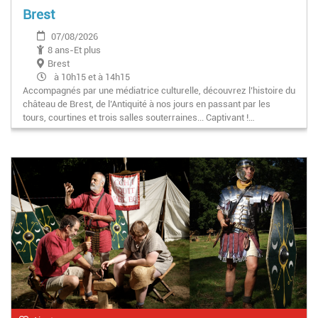
Brest
07/08/2026
8 ans-Et plus
Brest
à 10h15 et à 14h15
Accompagnés par une médiatrice culturelle, découvrez l’histoire du
château de Brest, de l’Antiquité à nos jours en passant par les
tours, courtines et trois salles souterraines... Captivant !…