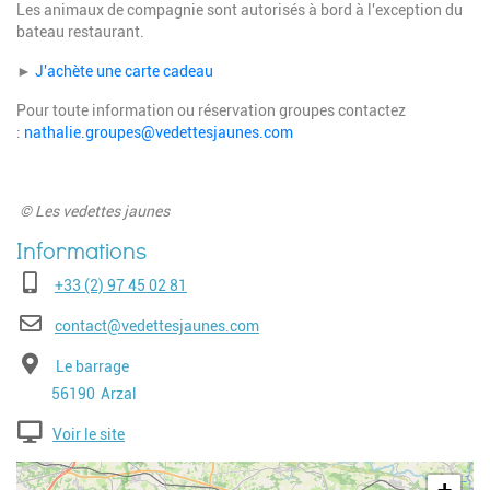
Les animaux de compagnie sont autorisés à bord à l'exception du
bateau restaurant.
►
J'achète une carte cadeau
Pour toute information ou réservation groupes contactez
:
nathalie.groupes@vedettesjaunes.com
© Les vedettes jaunes
Téléphone
+33 (2) 97 45 02 81
E-mail
contact@vedettesjaunes.com
Adresse
Le barrage
Code postal
Ville
56190
Arzal
Voir le site
Geolocalisation