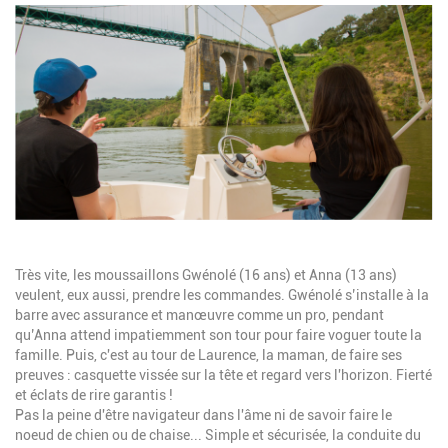
Image
Description
Très vite, les moussaillons Gwénolé (16 ans) et Anna (13 ans)
veulent, eux aussi, prendre les commandes. Gwénolé s’installe à la
barre avec assurance et manœuvre comme un pro, pendant
qu’Anna attend impatiemment son tour pour faire voguer toute la
famille. Puis, c'est au tour de Laurence, la maman, de faire ses
preuves : casquette vissée sur la tête et regard vers l'horizon. Fierté
et éclats de rire garantis !
Pas la peine d'être navigateur dans l'âme ni de savoir faire le
noeud de chien ou de chaise... Simple et sécurisée, la conduite du