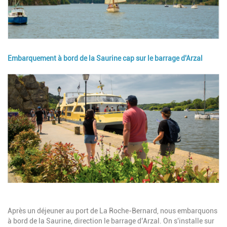
Embarquement à bord de la Saurine cap sur le barrage d'Arzal
Image
Description
Après un déjeuner au port de La Roche-Bernard, nous embarquons
à bord de la Saurine, direction le barrage d’Arzal. On s'installe sur