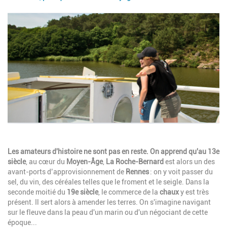
Image
Description
Les amateurs d'histoire ne sont pas en reste. On apprend qu'au 13e
siècle
, au cœur du
Moyen-Âge
,
La Roche-Bernard
est alors un des
avant-ports d’approvisionnement de
Rennes
: on y voit passer du
sel, du vin, des céréales telles que le froment et le seigle. Dans la
seconde moitié du
19e siècle
, le commerce de la
chaux
y est très
présent. Il sert alors à amender les terres. On s'imagine navigant
sur le fleuve dans la peau d'un marin ou d'un négociant de cette
époque...