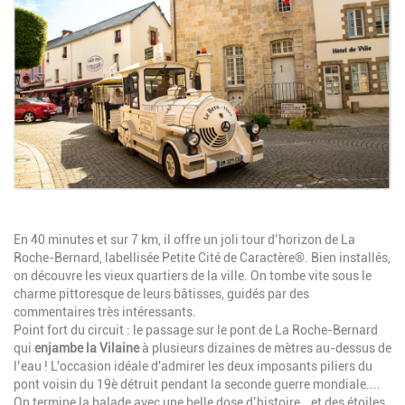
Image
Description
En 40 minutes et sur 7 km, il offre un joli tour d’horizon de La
Roche-Bernard, labellisée Petite Cité de Caractère®. Bien installés,
on découvre les vieux quartiers de la ville. On tombe vite sous le
charme pittoresque de leurs bâtisses, guidés par des
commentaires très intéressants.
Point fort du circuit : le passage sur le pont de La Roche-Bernard
qui
enjambe la Vilaine
à plusieurs dizaines de mètres au-dessus de
l’eau ! L'occasion idéale d'admirer les deux imposants piliers du
pont voisin du 19è détruit pendant la seconde guerre mondiale....
On termine la balade avec une belle dose d’histoire… et des étoiles