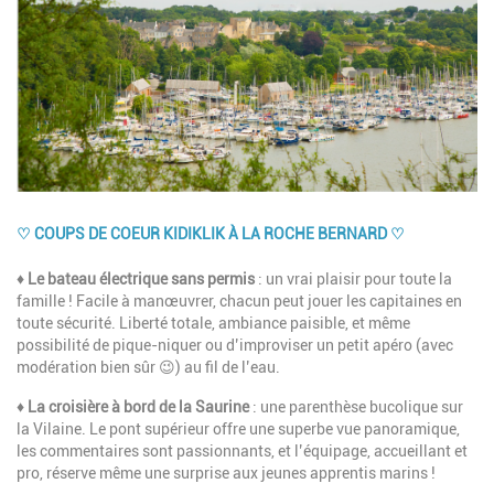
♡ COUPS DE COEUR KIDIKLIK À LA ROCHE BERNARD ♡
Description
♦
Le bateau électrique sans permis
: un vrai plaisir pour toute la
famille ! Facile à manœuvrer, chacun peut jouer les capitaines en
toute sécurité. Liberté totale, ambiance paisible, et même
possibilité de pique-niquer ou d’improviser un petit apéro (avec
modération bien sûr 😉) au fil de l’eau.
♦
La croisière à bord de la Saurine
: une parenthèse bucolique sur
la Vilaine. Le pont supérieur offre une superbe vue panoramique,
les commentaires sont passionnants, et l’équipage, accueillant et
pro, réserve même une surprise aux jeunes apprentis marins !