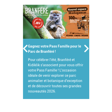
Gagnez votre Pass Famille pour le
Parc de Branféré !
Pour célébrer l'été, Branféré et
Kidiklik s'associent pour vous offrir
votre Pass Famille ! L'occasion
idéale de venir explorer ce parc
animalier et botanique d'exception
et de découvrir toutes ses grandes
nouveautés 2026.