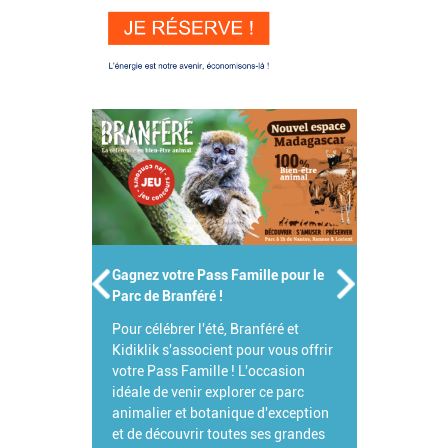
Gagnez votre Pass Famille pour le
Parc de Branféré !
Pour célébrer l'été, Branféré et
Kidiklik s'associent pour vous offrir
votre Pass Famille ! L'occasion
idéale de venir explorer ce parc
animalier et botanique d'exception
et de découvrir toutes ses grandes