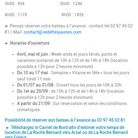
3h00 : 95€ 3h00 : 124€
4h00 : 117€ 4h00 : 145€
►
Pensez réserver votre bateau à l'avance : contact tel 02 97 45 02
81 / Mail
contact@vedettesjaunes.com
► Horaires d'ouverture
Avril, mai et juin :
Week-ends et jours fériés, ponts et
vacances scolaires
de 10h à 12h et de 14h à 18h (location
possible à 12h pour 2 heures minimum)
Du 10 au 17 mai
: Semaine « Vilaine en fête » tous les jours
sauf lundi 11 mai
Du 01/07 au 31/08 :
Ouvert tous les jours
de 10h à 20h
Du 1er au 20/09 :
de 10h à 12h et de 14h à 18h (location
possible à 12h pour 2 heures minimum)
A partir du 21/09 :
S
ur réservation et selon les conditions
climatiques.
Possibilité de réserver son bateau à l’avance au 02 97 45 02 81
► Téléchargez le
Carnet de Bord
afin d'estimer votre temps de
location de La Roche Bernard vers Arzal ou de La Roche Bernard
vers Foleux.