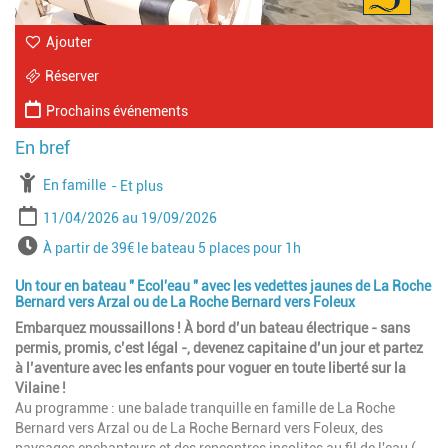
Ajouter
Réserver
Prochains événements
À partir de
En famille
Jusqu'à l'age de
Et plus
Période
Date de début
Date de fin
11/04/2026
19/09/2026
Horaires
À partir de 39€ le bateau 5 places pour 1h
Un tour en bateau " Ecol'eau " avec les vedettes jaunes de La Roche
Bernard vers Arzal ou de La Roche Bernard vers Foleux
Embarquez moussaillons ! À bord d’un bateau électrique - sans
permis, promis, c’est légal -, devenez capitaine d’un jour et partez
à l’aventure avec les enfants pour voguer en toute liberté sur la
Vilaine !
Au programme : une balade tranquille en famille de La Roche
Bernard vers Arzal ou de La Roche Bernard vers Foleux, des