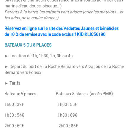
paysages enchanteurs et des rencontres insolites au fil de l'eau (
marins d'eau douce, oiseaux.. )
Parents à la barre, les enfants vont adorer jouer les matelots… et
les ados, se la couler douce ;)
Réservez en ligne sur le site des Vedettes Jaunes et bénéficiez
de 10 % de remise avec le code exclusif KIDIKLIC56190
BATEAUX 5 OU 8 PLACES
►
Location de 1h, 1h30, 2h, 3h ou 4h
►
Départ du port de La Roche Bernard vers Arzal ou de La Roche
Bernard vers Foleux
► Tarifs
Bateaux 5 places Bateaux 8 places
(accès PMR)
1h00 : 39€ 1h00 : 55€
1h30 : 54€ 1h30 : 69€
2h00 : 69€ 2h00 : 86€