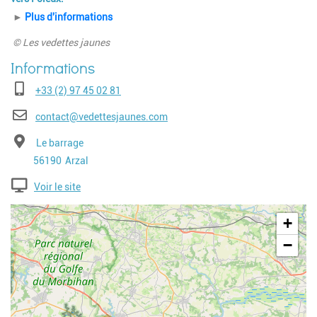
►
Plus d'informations
© Les vedettes jaunes
Téléphone
+33 (2) 97 45 02 81
E-mail
contact@vedettesjaunes.com
Adresse
Le barrage
Code postal
Ville
56190
Arzal
Voir le site
Geolocalisation
+
−