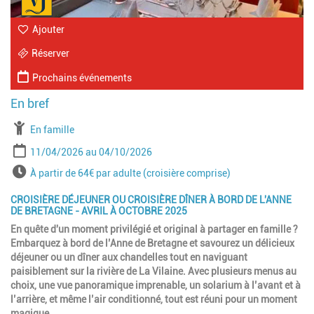
Ajouter
Réserver
Prochains événements
À partir de
En famille
Période
Date de début
Date de fin
11/04/2026
04/10/2026
Horaires
À partir de 64€ par adulte (croisière comprise)
CROISIÈRE DÉJEUNER OU CROISIÈRE DÎNER À BORD DE L'ANNE
DE BRETAGNE - AVRIL À OCTOBRE 2025
En quête d'un moment privilégié et original à partager en famille ?
Embarquez à bord de l’Anne de Bretagne et savourez un délicieux
déjeuner ou un dîner aux chandelles tout en naviguant
paisiblement sur la rivière de La Vilaine. Avec plusieurs menus au
choix, une vue panoramique imprenable, un solarium à l’avant et à
l’arrière, et même l’air conditionné, tout est réuni pour un moment
magique.