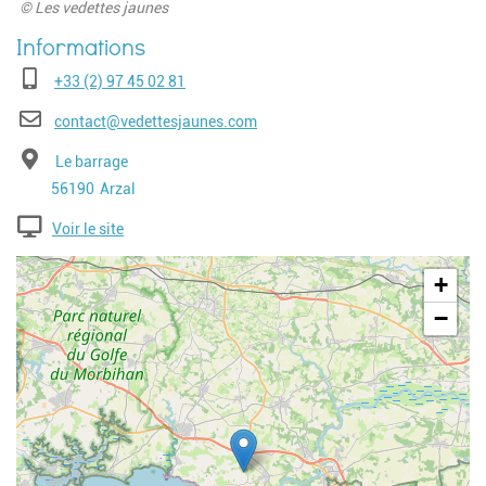
© Les vedettes jaunes
Téléphone
+33 (2) 97 45 02 81
E-mail
contact@vedettesjaunes.com
Adresse
Le barrage
Code postal
Ville
56190
Arzal
Voir le site
Geolocalisation
+
−