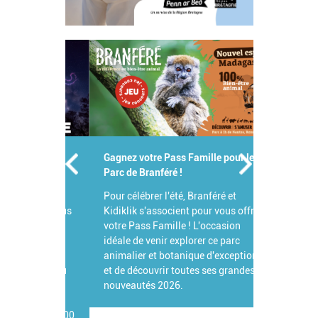
Gagnez votre Pass Famille pour le
Parc de Branféré !
Pour célébrer l'été, Branféré et
Kidiklik s'associent pour vous offrir
votre Pass Famille ! L'occasion
idéale de venir explorer ce parc
animalier et botanique d'exception
et de découvrir toutes ses grandes
nouveautés 2026.