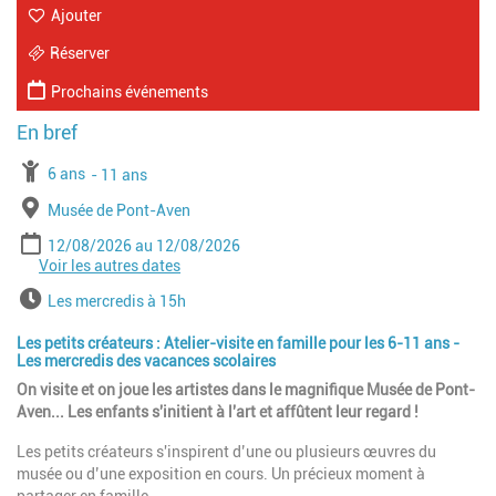
Ajouter
Réserver
Prochains événements
À partir de
6 ans
Jusqu'à l'age de
11 ans
Lieu
Musée de Pont-Aven
Période
Date de début
Date de fin
12/08/2026
12/08/2026
Voir les autres dates
Date de début
Date de fin
19/08/2026
19/08/2026
Date de début
Date de fin
26/08/2026
26/08/2026
Horaires
Les mercredis à 15h
Date de début
Date de fin
21/10/2026
21/10/2026
Date de début
Date de fin
28/10/2026
28/10/2026
Les petits créateurs : Atelier-visite en famille pour les 6-11 ans -
Date de début
Date de fin
23/12/2026
23/12/2026
Les mercredis des vacances scolaires
Date de début
Date de fin
30/12/2026
30/12/2026
On visite et on joue les artistes dans le magnifique Musée de Pont-
Aven... Les enfants s'initient à l'art et affûtent leur regard !
Les petits créateurs s'inspirent d’une ou plusieurs œuvres du
musée ou d’une exposition en cours. Un précieux moment à
partager en famille.