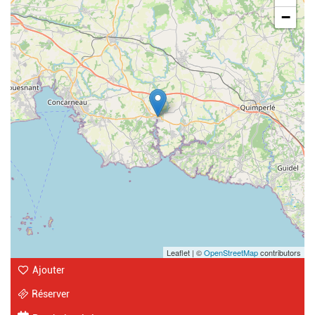
−
Leaflet | ©
OpenStreetMap
contributors
Ajouter
Réserver