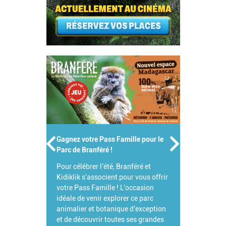
Gagnez votre Pass Famille pour le
Parc de Branféré !
Pour célébrer l'été, Branféré et
Kidiklik s'associent pour vous offrir
votre Pass Famille ! L'occasion
idéale de venir explorer ce parc
animalier et botanique d'exception
et de découvrir toutes ses grandes