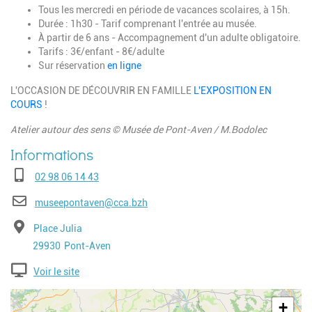
Tous les mercredi en période de vacances scolaires, à 15h.
Durée : 1h30 - Tarif comprenant l'entrée au musée.
À partir de 6 ans - Accompagnement d'un adulte obligatoire.
Tarifs : 3€/enfant - 8€/adulte
Sur réservation
en ligne
L'OCCASION DE DÉCOUVRIR EN FAMILLE
L'EXPOSITION EN
COURS
!
Atelier autour des sens © Musée de Pont-Aven / M.Bodolec
Téléphone
02 98 06 14 43
E-mail
museepontaven@cca.bzh
Adresse
Place Julia
Code postal
Ville
29930
Pont-Aven
Voir le site
Geolocalisation
+