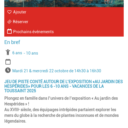
Ajouter
Réserver
Prochains événements
À partir de
6 ans
Jusqu'à l'age de
10 ans
Période
Horaires
Mardi 21 & mercredi 22 octobre de 14h30 à 16h30
JEU DE PISTE CONTÉ AUTOUR DE L’EXPOSITION «AU JARDIN DES
HESPÉRIDES» POUR LES 6 -10 ANS - VACANCES DE LA
TOUSSAINT 2025
Plongez en famille dans l’univers de l’exposition « Au jardin des
Hespérides » !
Au XVIIIᵉ siècle, des équipages intrépides partaient explorer les
mers du globe à la recherche de plantes inconnues et de mondes
légendaires.