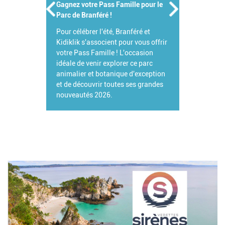
Gagnez votre Pass Famille pour le
Parc de Branféré !
Pour célébrer l'été, Branféré et
Kidiklik s'associent pour vous offrir
votre Pass Famille ! L'occasion
idéale de venir explorer ce parc
animalier et botanique d'exception
et de découvrir toutes ses grandes
nouveautés 2026.