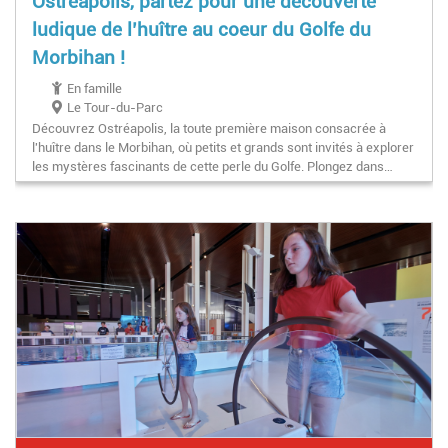
Ostréapolis, partez pour une découverte
ludique de l’huître au coeur du Golfe du
Morbihan !
En famille
Le Tour-du-Parc
Découvrez Ostréapolis, la toute première maison consacrée à
l'huître dans le Morbihan, où petits et grands sont invités à explorer
les mystères fascinants de cette perle du Golfe. Plongez dans…