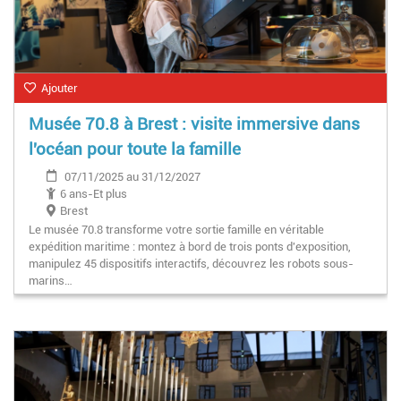
Ajouter
Musée 70.8 à Brest : visite immersive dans
l'océan pour toute la famille
07/11/2025 au 31/12/2027
6 ans-Et plus
Brest
Le musée 70.8 transforme votre sortie famille en véritable
expédition maritime : montez à bord de trois ponts d'exposition,
manipulez 45 dispositifs interactifs, découvrez les robots sous-
marins…