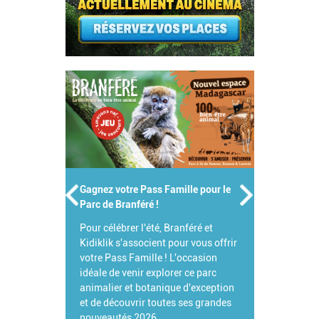
Gagnez votre Pass Famille pour le
Parc de Branféré !
Pour célébrer l'été, Branféré et
Kidiklik s'associent pour vous offrir
votre Pass Famille ! L'occasion
idéale de venir explorer ce parc
animalier et botanique d'exception
et de découvrir toutes ses grandes
nouveautés 2026.