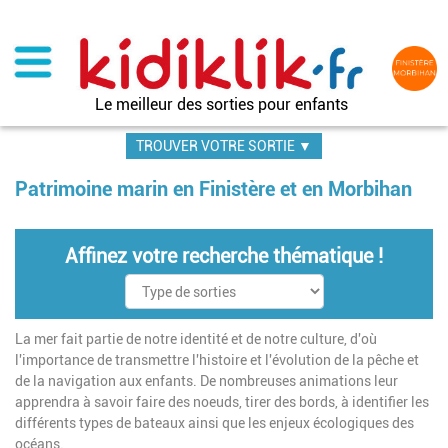
Aller
au
contenu
principal
Le meilleur des sorties pour enfants
TROUVER VOTRE SORTIE ▼
Patrimoine marin en Finistère et en Morbihan
Affinez votre recherche thématique !
La mer fait partie de notre identité et de notre culture, d'où
l'importance de transmettre l'histoire et l'évolution de la pêche et
de la navigation aux enfants. De nombreuses animations leur
apprendra à savoir faire des noeuds, tirer des bords, à identifier les
différents types de bateaux ainsi que les enjeux écologiques des
océans.