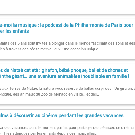
e-moi la musique : le podcast de la Philharmonie de Paris pour
ler les enfants
fants dès 5 ans sont invités à plonger dans le monde fascinant des sons et de
es à travers des récits merveilleux. Une occasion unique…
s de Nataé cet été : girafon, bébé phoque, ballet de drones et
inthe géant… une aventure animalière inoubliable en famille !
é aux Terres de Nataé, la nature vous réserve de belles surprises ! Un girafon, 
phoque, des animaux du Zoo de Monaco en visite… et des…
films à découvrir au cinéma pendant les grandes vacances
randes vacances sont le moment parfait pour partager des séances de cinéma
e ! Très attendues par les enfants depuis des mois, elles…