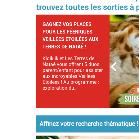
trouvez toutes les sorties à
LE RETOUR DES
JOURNÉES ROMAINES DE
VORGIUM À CARHAIX!
Plongez dans la vie
quotidienne d’un camp
d’auxiliaires de la Légion
romaine animé par près de
30 reconstituteurs
historiques de la troupe Via
Romana…
Affinez votre recherche thématique !