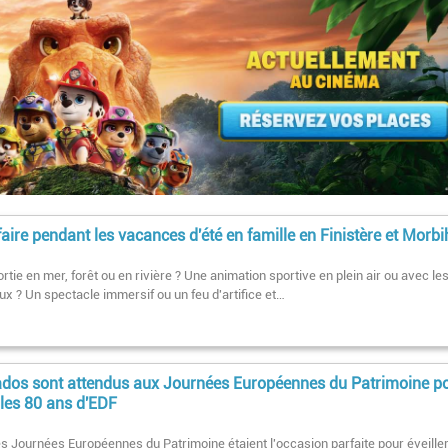
aire pendant les vacances d'été en famille en Finistère et Morb
rtie en mer, forêt ou en rivière ? Une animation sportive en plein air ou avec le
x ? Un spectacle immersif ou un feu d'artifice et…
ados sont attendus aux Journées Européennes du Patrimoine p
 les 80 ans d'EDF
les Journées Européennes du Patrimoine étaient l'occasion parfaite pour éveiller