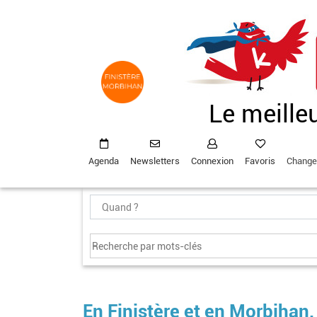
Aller
au
contenu
principal
Le meille
Agenda
Newsletters
Connexion
Favoris
Change
En Finistère et en Morbihan,