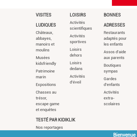
VISITES
LOISIRS
BONNES
Activités
LUDIQUES
ADRESSES
scientifiques
Châteaux,
Restaurants
Activités
abbayes,
adaptés pour
sportives
manoirs et
les enfants
Loisirs
moulins
Assos d'aide
dehors
Musées
aux parents
Loisirs
kidsfriendly
Boutiques
dedans
Patrimoine
sympas
Activités
marin
Gardes
d'éveil
Expositions
d'enfants
Chasses au
Activités
trésor,
extra-
escape game
scolaires
et enquêtes
TESTÉ PAR KIDIKLIK
Nos reportages
Bienvenue c