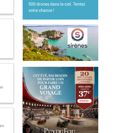
s
un
 en