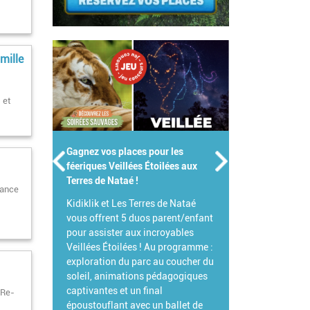
mille
 et
Gagnez votre Pass Famille pour le
Parc de Branféré !
Pour célébrer l'été, Branféré et
rance
Kidiklik s'associent pour vous
offrir votre Pass Famille !
L'occasion idéale de venir explorer
ce parc animalier et botanique
d'exception et de découvrir toutes
ses grandes nouveautés 2026.
 Re-