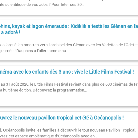
ité scientifique de vos ados ? Pour fêter ses 80…
ins, kayak et lagon émeraude : Kidiklik a testé les Glénan en fa
 a adoré !
ik a largué les amarres vers l'archipel des Glénan avec les Vedettes de l'Odet —
 journée ! Dauphins à l'aller comme au…
néma avec les enfants dès 3 ans : vive le Little Films Festival !
au 31 août 2026, le Little Films Festival revient dans plus de 600 cinémas de F
sa huitième édition. Découvrez la programmation…
vrez le nouveau pavillon tropical cet été à Océanopolis !
é, Océanopolis invite les familles à découvrir le tout nouveau Pavillon Tropical.
vrez cet espace emblématique d’Océanopolis avec en…