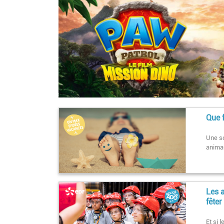
Que f
Une so
animau
Les 
fêter
Et si 