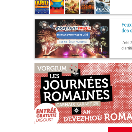
Feux 
des s
L'été 
d'arti