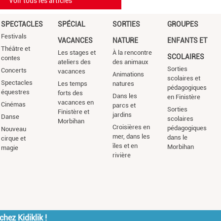
Voir tous les articles
SPECTACLES
SPÉCIAL
SORTIES
GROUPES
Festivals
VACANCES
NATURE
ENFANTS ET
Théâtre et
Les stages et
À la rencontre
SCOLAIRES
contes
ateliers des
des animaux
Sorties
Concerts
vacances
Animations
scolaires et
Spectacles
Les temps
natures
pédagogiques
équestres
forts des
Dans les
en Finistère
vacances en
Cinémas
parcs et
Sorties
Finistère et
jardins
Danse
scolaires
Morbihan
Croisières en
pédagogiques
Nouveau
mer, dans les
dans le
cirque et
îles et en
Morbihan
magie
rivière
hez Kidiklik !