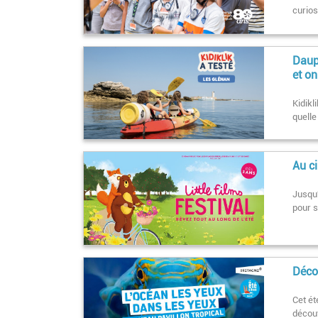
curios
Dauph
et on
Kidikl
quelle
Au ci
Jusqu'
pour 
Décou
Cet ét
décou