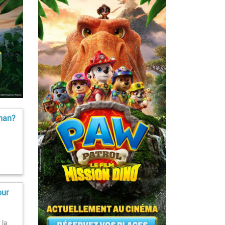
ihan?
s
our
 la