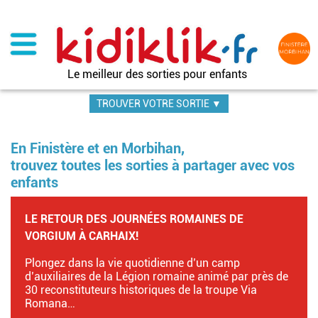
Aller
au
contenu
principal
Le meilleur des sorties pour enfants
TROUVER VOTRE SORTIE ▼
En Finistère et en Morbihan,
trouvez toutes les sorties à partager avec vos
enfants
LE RETOUR DES JOURNÉES ROMAINES DE
VORGIUM À CARHAIX!
Plongez dans la vie quotidienne d’un camp
d’auxiliaires de la Légion romaine animé par près de
30 reconstituteurs historiques de la troupe Via
Romana…