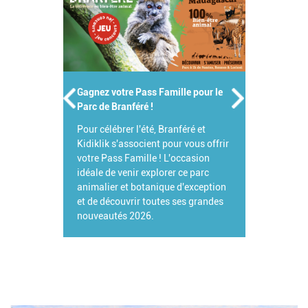
Gagnez votre Pass Famille pour le
Parc de Branféré !
Pour célébrer l'été, Branféré et
Kidiklik s'associent pour vous offrir
votre Pass Famille ! L'occasion
idéale de venir explorer ce parc
animalier et botanique d'exception
et de découvrir toutes ses grandes
nouveautés 2026.