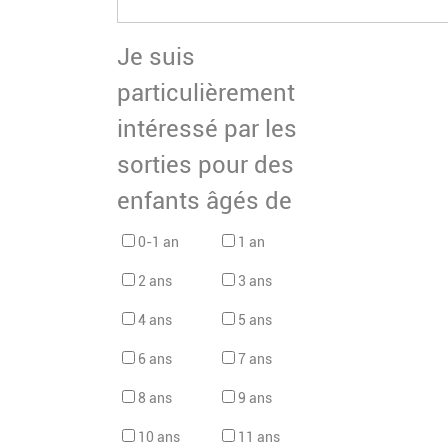
Je suis
particulièrement
intéressé par les
sorties pour des
enfants âgés de
0-1 an
1 an
2 ans
3 ans
4 ans
5 ans
6 ans
7 ans
8 ans
9 ans
10 ans
11 ans