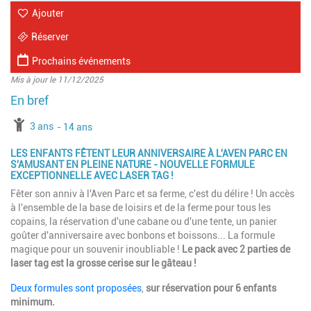
Ajouter
Réserver
Prochains événements
Mis à jour le 11/12/2025
à partir de
3 ans
jusqu'à l'âge de
14 ans
LES ENFANTS FÊTENT LEUR ANNIVERSAIRE À L'AVEN PARC EN
S'AMUSANT EN PLEINE NATURE - NOUVELLE FORMULE
EXCEPTIONNELLE AVEC LASER TAG !
Fêter son anniv à l'Aven Parc et sa ferme, c'est du délire ! Un accès
à l'ensemble de la base de loisirs et de la ferme pour tous les
copains, la réservation d'une cabane ou d'une tente, un panier
goûter d'anniversaire avec bonbons et boissons... La formule
magique pour un souvenir inoubliable !
Le pack avec 2 parties de
laser tag est la grosse cerise sur le gâteau !
Deux formules sont proposées
,
sur réservation pour 6 enfants
minimum.