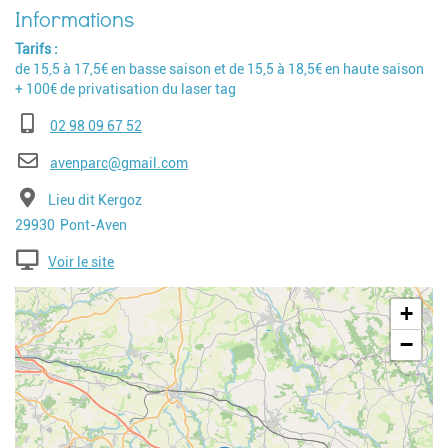
Tarifs
de 15,5 à 17,5€ en basse saison et de 15,5 à 18,5€ en haute saison
+ 100€ de privatisation du laser tag
Téléphone
02 98 09 67 52
E-mail
avenparc@gmail.com
Adresse
Lieu dit Kergoz
Code postal
Ville
29930
Pont-Aven
Voir le site
Geolocalisation
+
−