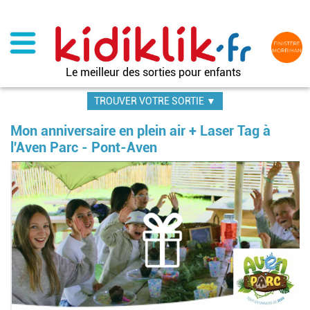
Aller
au
contenu
principal
Le meilleur des sorties pour enfants
TROUVER VOTRE SORTIE ▼
Mon anniversaire en plein air + Laser Tag à
l'Aven Parc - Pont-Aven
Im