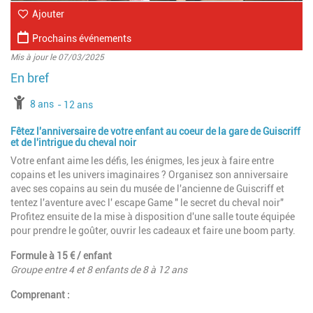
Ajouter
Prochains événements
Mis à jour le 07/03/2025
à partir de
8 ans
jusqu'à l'âge de
12 ans
Fêtez l'anniversaire de votre enfant au coeur de la gare de Guiscriff
et de l'intrigue du cheval noir
Votre enfant aime les défis, les énigmes, les jeux à faire entre
copains et les univers imaginaires ? Organisez son anniversaire
avec ses copains au sein du musée de l'ancienne de Guiscriff et
tentez l'aventure avec l' escape Game " le secret du cheval noir"
Profitez ensuite de la mise à disposition d'une salle toute équipée
pour prendre le goûter, ouvrir les cadeaux et faire une boom party.
Formule à 15 € / enfant
Groupe entre 4 et 8 enfants de 8 à 12 ans
Comprenant :