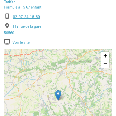
Tarifs
Formule à 15 € / enfant
Téléphone
02-97-34-15-80
Adresse
117 rue de la gare
Code postal
56560
Voir le site
Geolocalisation
+
−