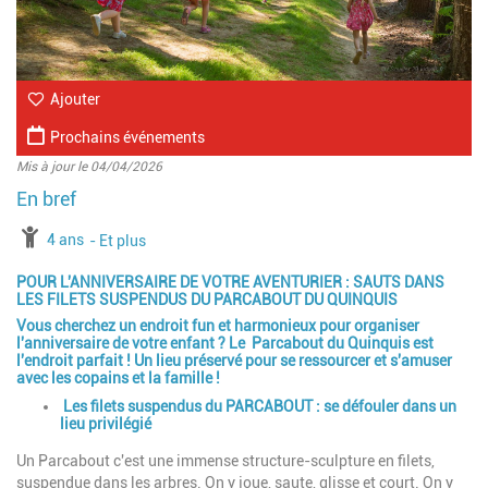
Ajouter
Prochains événements
Mis à jour le 04/04/2026
à partir de
4 ans
jusqu'à l'âge de
Et plus
POUR L'ANNIVERSAIRE DE VOTRE AVENTURIER : SAUTS DANS
LES FILETS SUSPENDUS DU PARCABOUT DU QUINQUIS
Vous cherchez un endroit fun et harmonieux pour organiser
l'anniversaire de votre enfant ? Le Parcabout du Quinquis est
l'endroit parfait ! Un lieu préservé pour se ressourcer et s'amuser
avec les copains et la famille !
Les filets suspendus du PARCABOUT : se défouler dans un
lieu privilégié
Un Parcabout c'est une immense structure-sculpture en filets,
suspendue dans les arbres. On y joue, saute, glisse et court. On y