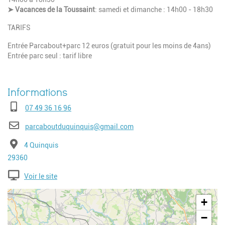
➤ Vacances de la Toussaint
: samedi et dimanche : 14h00 - 18h30
TARIFS
Entrée Parcabout+parc 12 euros (gratuit pour les moins de 4ans)
Entrée parc seul : tarif libre
Téléphone
07 49 36 16 96
E-mail
parcaboutduquinquis@gmail.com
Adresse
4 Quinquis
Code postal
29360
Voir le site
Geolocalisation
+
−