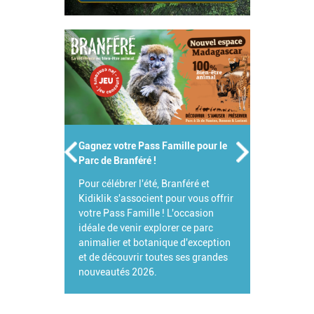
Gagnez votre Pass Famille pour le
Parc de Branféré !
Pour célébrer l'été, Branféré et
Kidiklik s'associent pour vous offrir
votre Pass Famille ! L'occasion
idéale de venir explorer ce parc
animalier et botanique d'exception
et de découvrir toutes ses grandes
nouveautés 2026.