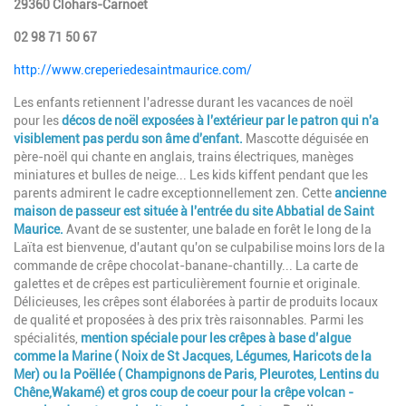
29360 Clohars-Carnoët
02 98 71 50 67
http://www.creperiedesaintmaurice.com/
Les enfants retiennent l'adresse durant les vacances de noël
pour les
décos de noël exposées à l'extérieur par le patron qui n'a
visiblement pas perdu son âme d'enfant.
Mascotte déguisée en
père-noël qui chante en anglais, trains électriques, manèges
miniatures et bulles de neige... Les kids kiffent pendant que les
parents admirent le cadre exceptionnellement zen. Cette
ancienne
maison de passeur est située à l'entrée du site Abbatial de Saint
Maurice.
Avant de se sustenter, une
balade en forêt le long de la
Laïta est bienvenue, d'autant qu'on se culpabilise moins lors de la
commande de crêpe chocolat-banane-chantilly... La carte de
galettes et de crêpes est particulièrement fournie et originale.
Délicieuses, les crêpes sont élaborées à partir de produits locaux
de qualité et proposées à des prix très raisonnables. Parmi les
spécialités,
mention spéciale pour les crêpes à base d’algue
comme la Marine ( Noix de St Jacques, Légumes, Haricots de la
Mer) ou la Poëllée ( Champignons de Paris, Pleurotes, Lentins du
Chêne,Wakamé) et gros coup de coeur pour la crêpe volcan -