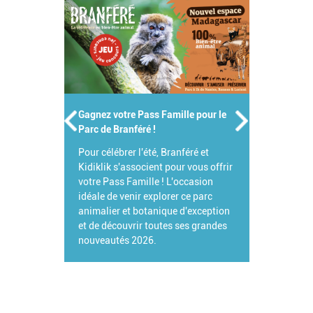
Gagnez votre Pass Famille pour le
Parc de Branféré !
Pour célébrer l'été, Branféré et
Kidiklik s'associent pour vous offrir
votre Pass Famille ! L'occasion
idéale de venir explorer ce parc
animalier et botanique d'exception
et de découvrir toutes ses grandes
nouveautés 2026.