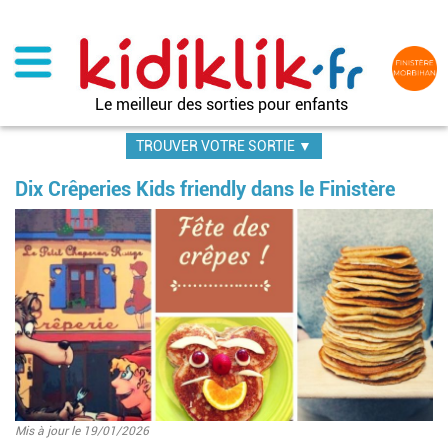
Aller
au
contenu
principal
Le meilleur des sorties pour enfants
TROUVER VOTRE SORTIE ▼
Dix Crêperies Kids friendly dans le Finistère
Image
Mis à jour le 19/01/2026