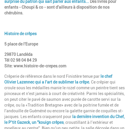
surprise du patron qui sait parler aux enfants...
Des livres pour
enfants - Choupi & co - sont d'ailleurs à disposition de nos
chérubins.
Histoire de crêpes
5 place de l'Europe
29870 Landéda
Tél 02 98 04 84 29
Site: www.histoire-de-crepes.com
Crêperie de référence dans le nord Finistère tenue par
le chef
Olivier Lazennec qui a l'art de sublimer la crêpe.
Ce crêpier qui
croule sous les médailles manie le rozel comme un peintre tient ses
pinceaux et n'est jamais à court de créativité. Parmi les spécialités,
on peut citer le pavé de saumon avec purée de carotte servi sur la
crêpe, ou la «Tradition Bretagne» avec de la poitrine fumée et de
l'andouille de Guéméné ou encore la galette garnie de coquilles st-
jacques. Les enfants craqueront pour
la dernière invention du Chef,
le P’tit Gazeck, un "kouign crêpes
, croustillant à l’extérieur et
moelleux au centre". Bien qu'un peu petite, la salle décorée dans un