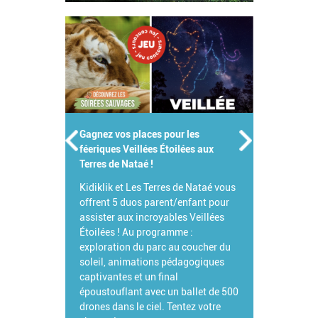
Gagnez vos places pour les
féeriques Veillées Étoilées aux
Terres de Nataé !
Kidiklik et Les Terres de Nataé vous
offrent 5 duos parent/enfant pour
assister aux incroyables Veillées
Étoilées ! Au programme :
exploration du parc au coucher du
soleil, animations pédagogiques
captivantes et un final
époustouflant avec un ballet de 500
drones dans le ciel. Tentez votre