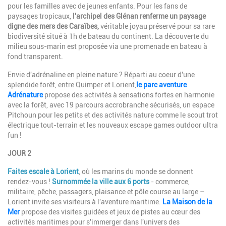
pour les familles avec de jeunes enfants. Pour les fans de
paysages tropicaux,
l'archipel des Glénan renferme un paysage
digne des mers des Caraïbes,
véritable joyau préservé pour sa rare
biodiversité situé à 1h de bateau du continent. La découverte du
milieu sous-marin est proposée via une promenade en bateau à
fond transparent.
Envie d'adrénaline en pleine nature ? Réparti au coeur d'une
splendide forêt, entre Quimper et Lorient,
le parc aventure
Adrénature
propose des activités à sensations fortes en harmonie
avec la forêt, avec 19 parcours accrobranche sécurisés, un espace
Pitchoun pour les petits et des activités nature comme le scout trot
électrique tout-terrain et les nouveaux escape games outdoor ultra
fun !
JOUR 2
Faites escale à Lorient
, où les marins du monde se donnent
rendez-vous !
Surnommée la ville aux 6 ports
- commerce,
militaire, pêche, passagers, plaisance et pôle course au large –
Lorient invite ses visiteurs à l'aventure maritime.
La Maison de la
Mer
propose des visites guidées et jeux de pistes au cœur des
activités maritimes pour s'immerger dans l'univers des