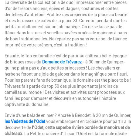
La diversité de la collection a de quoi impressionner entre pièces
d'or de trésors anciens, épées et dagues, costumes et coiffes
dentelées d'autrefois. Profitez des crêperies de la place au beurre
et des terrasses de cafés de la place St-Corentin pendant que les
petits tourbillonnent sur un joli manège. On ne se lasse pas de
flâner dans les rues et venelles pavées ornées de maisons à pans
de bois traditionnelles. Ne repartez pas sans votre bol de faïence
imprimé de votre prénom, c'est la tradition !
Ensuite, le Top en famille c’est de partir au château belle-époque
de briques roses du
Domaine de Trévarez
-
à 30 mn de Quimper-
qui ne plaira pas qu'aux petites princesses ! Les chevaliers en
herbe se feront une joie de galoper dans le magnifique parc fleuri.
Pour les parents fans de botanique, le domaine est the place to be !
Trévarez fait partie du top 50 des plus importants jardins de
camélias au monde ! Des visites et activités sont proposées aux
familles pour s'amuser et découvrir en autonomie l'histoire
captivante du domaine.
Envie d'une balade en mer ? Ancrée à Bénodet, à 20 mn de Quimper,
les Vedettes de l'Odet
vous embarquent en croisière pour partir à la
découverte de
l’Odet, cette superbe rivière bordée de manoirs et de
châteaux.
La Petite croisière d'1h sur l’Odet est la formule idéale