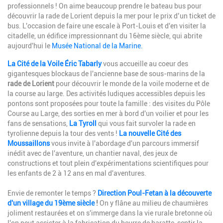
professionnels ! On aime beaucoup prendre le bateau bus pour
découvrir la rade de Lorient depuis la mer pour le prix d’un ticket de
bus. L'occasion de faire une escale à Port-Louis et d'en visiter la
citadelle, un édifice impressionnant du 16ème siècle, qui abrite
aujourd'hui le
Musée National de la Marine.
La Cité de la Voile Éric Tabarly
vous accueille au coeur des
gigantesques blockaus de l'ancienne base de sous-marins de la
rade de Lorient
pour découvrir le monde de la voile moderne et de
la course au large. Des activités ludiques accessibles depuis les
pontons sont proposées pour toute la famille : des visites du Pôle
Course au Large, des sorties en mer à bord d'un voilier et pour les
fans de sensations,
La Tyroll
qui vous fait survoler la rade en
tyrolienne depuis la tour des vents !
La nouvelle Cité des
Moussaillons
vous invite à l'abordage d'un parcours immersif
inédit avec de l'aventure, un chantier naval, des jeux de
constructions et tout plein d'expérimentations scientifiques pour
les enfants de 2 à 12 ans en mal d'aventures.
Envie de remonter le temps ?
Direction Poul-Fetan à la découverte
d'un village du 19ème siècle
!
On y flâne au milieu de chaumières
joliment restaurées et on s'immerge dans la vie rurale bretonne où
l'on peut assister à la fabrication du beurre de baratte, sentir la