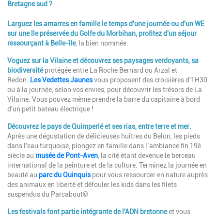
Bretagne sud ?
Description
Larguez les amarres en famille le temps d'une journée ou d'un WE
sur une île préservée
du Golfe du Morbihan, profitez d'un séjour
ressourçant à Belle-île
, la bien nommée.
Voguez sur la Vilaine et découvrez ses paysages verdoyants, sa
biodiversité
protégée entre La Roche Bernard ou Arzal et
Redon.
Les Vedettes Jaunes
vous proposent des croisières d'1H30
ou à la journée, selon vos envies, pour découvrir les trésors de La
Vilaine. Vous pouvez même prendre la barre du capitaine à bord
d'un petit bateau électrique !
Découvrez le pays de Quimperlé et ses rias, entre terre et mer
.
Après une dégustation de délicieuses huîtres du Belon, les pieds
dans l'eau turquoise, plongez en famille dans l’ambiance fin 19è
siècle au
musée de Pont-Aven
, la cité étant devenue le berceau
international de la peinture et de la culture. Terminez la journée en
beauté au
parc du Quinquis
pour vous ressourcer en nature auprès
des animaux en liberté et défouler les kids dans les filets
suspendus du Parcabout©
Les festivals font partie intégrante de l'ADN bretonne
et vous