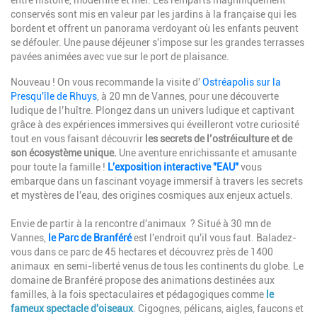
conservés sont mis en valeur par les jardins à la française qui les
bordent et offrent un panorama verdoyant où les enfants peuvent
se défouler. Une pause déjeuner s'impose sur les grandes terrasses
pavées animées avec vue sur le port de plaisance.
Nouveau ! On vous recommande la visite d'
Ostréapolis sur la
Presqu'île de Rhuys
, à 20 mn de Vannes, pour une découverte
ludique de l’huître. Plongez dans un univers ludique et captivant
grâce à des expériences immersives qui éveilleront votre curiosité
tout en vous faisant découvrir
les secrets de l’ostréiculture et de
son écosystème unique.
Une aventure enrichissante et amusante
pour toute la famille !
L'exposition interactive "EAU"
vous
embarque dans un fascinant voyage immersif à travers les secrets
et mystères de l'eau, des origines cosmiques aux enjeux actuels.
Envie de partir à la rencontre d'animaux ? Situé à 30 mn de
Vannes,
le Parc de Branféré
est l'endroit qu'il vous faut. Baladez-
vous dans ce parc de 45 hectares et découvrez près de 1400
animaux en semi-liberté venus de tous les continents du globe. Le
domaine de Branféré propose des animations destinées aux
familles, à la fois spectaculaires et pédagogiques comme
le
fameux spectacle d'oiseaux
. Cigognes, pélicans, aigles, faucons et