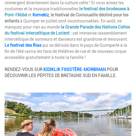
immergent directement dans la culture celte ! Si vous aimez les
costumes et la musique traditionnelles
le festival des brodeuses à
Pont-l'Abbé
et
Kernekiz
, le festival de Cornouaille
décliné pour les
enfants
à Quimper en juillet sont incontournables. En août, ne
manquez pour rien au monde
la Grande Parade des Nations Celtes
du festival interceltique de Lorient
:
cet immense rassemblement
interceltique de sonneurs et danseurs est grandiose et émouvant.
Le festival des Rias
qui se déroule dans le pays de Quimperlé à la
fin de l'été ravira les fans de théâtres de rue et de nouveau cirque
accessible gratuitement à toute la famille !
RENDEZ-VOUS SUR
KIDIKLIK FINISTÈRE-MORBIHAN
POUR
DÉCOUVRIR LES PÉPITES DE BRETAGNE SUD EN FAMILLE.
Image