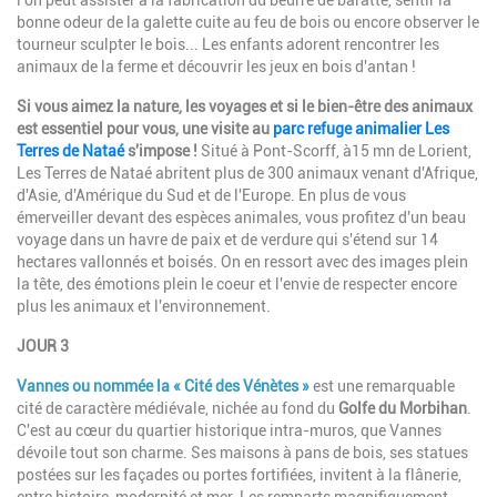
bonne odeur de la galette cuite au feu de bois ou encore observer le
tourneur sculpter le bois... Les enfants adorent rencontrer les
animaux de la ferme et découvrir les jeux en bois d'antan !
Si vous aimez la nature, les voyages et si le bien-être des animaux
est essentiel pour vous, une visite au
parc refuge animalier Les
Terres de Nataé
s'impose !
Situé à Pont-Scorff, à15 mn de Lorient,
Les Terres de Nataé abritent plus de 300 animaux venant d'Afrique,
d'Asie, d'Amérique du Sud et de l'Europe. En plus de vous
émerveiller devant des espèces animales, vous profitez d'un beau
voyage dans un havre de paix et de verdure qui s'étend sur 14
hectares vallonnés et boisés. On en ressort avec des images plein
la tête, des émotions plein le coeur et l'envie de respecter encore
plus les animaux et l'environnement.
JOUR 3
Vannes ou nommée la « Cité des Vénètes »
est une remarquable
cité de caractère médiévale, nichée au fond du
Golfe du Morbihan
.
C'est au cœur du quartier historique intra-muros, que Vannes
dévoile tout son charme. Ses maisons à pans de bois, ses statues
postées sur les façades ou portes fortifiées, invitent à la flânerie,
entre histoire, modernité et mer. Les remparts magnifiquement