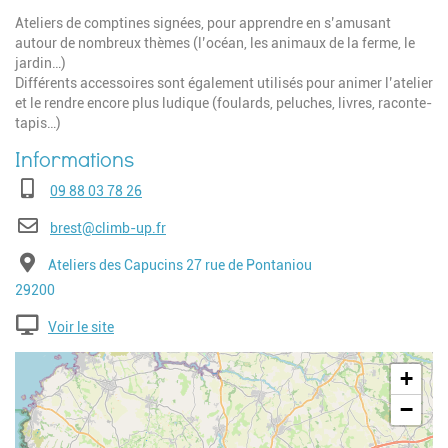
Ateliers de comptines signées, pour apprendre en s’amusant
autour de nombreux thèmes (l’océan, les animaux de la ferme, le
jardin…)
Différents accessoires sont également utilisés pour animer l’atelier
et le rendre encore plus ludique (foulards, peluches, livres, raconte-
tapis…)
Téléphone
09 88 03 78 26
E-mail
brest@climb-up.fr
Adresse
Ateliers des Capucins 27 rue de Pontaniou
Code postal
29200
Voir le site
Geolocalisation
+
−