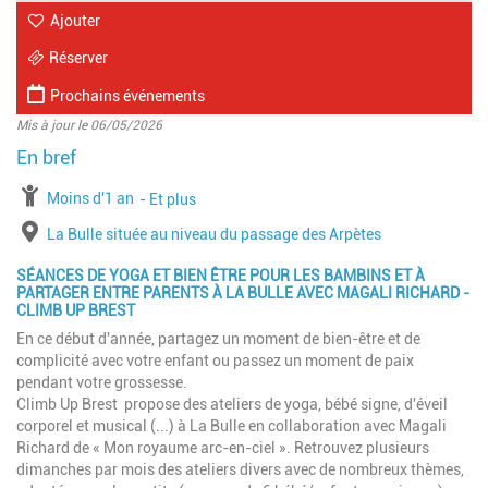
Ajouter
Réserver
Prochains événements
Mis à jour le 06/05/2026
à partir de
Moins d'1 an
jusqu'à l'âge de
Et plus
Lieu
La Bulle située au niveau du passage des Arpètes
SÉANCES DE YOGA ET BIEN ÊTRE POUR LES BAMBINS ET À
PARTAGER ENTRE PARENTS À LA BULLE AVEC MAGALI RICHARD -
CLIMB UP BREST
En ce début d'année, partagez un moment de bien-être et de
complicité avec votre enfant ou passez un moment de paix
pendant votre grossesse.
Climb Up Brest propose des ateliers de yoga, bébé signe, d'éveil
corporel et musical (...) à La Bulle en collaboration avec Magali
Richard de « Mon royaume arc-en-ciel ». Retrouvez plusieurs
dimanches par mois des ateliers divers avec de nombreux thèmes,