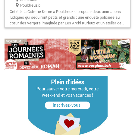
Pouldreuzic
Cet été, la Cidrerie Kerné à Pouldreuzic propose deux animations
ludiques qui séduiront petits et grands : une enquête policière au
cœur des vergers imaginée par Les Archi Kurieux et un atelier de…
Pagination
Plein d'idées
Pour sauver votre mercredi, votre
week-end et vos vacances !
Inscrivez-vous !