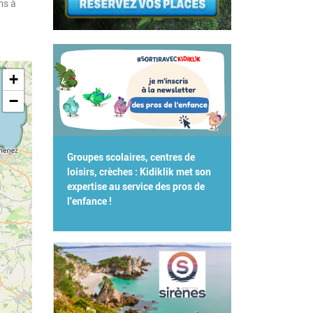
ms à
+
−
Groupes scolaires, centres de
loisirs, crèches : Kidiklik met son
expertise au service des pros de
l'enfance !