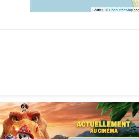
Leaflet | ©
OpenStreetMap
con