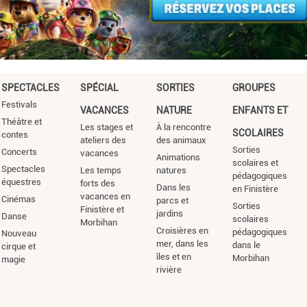
SPECTACLES
SPÉCIAL
SORTIES
GROUPES
Festivals
VACANCES
NATURE
ENFANTS ET
Théâtre et
Les stages et
À la rencontre
SCOLAIRES
contes
ateliers des
des animaux
Sorties
Concerts
vacances
Animations
scolaires et
Spectacles
Les temps
natures
pédagogiques
équestres
forts des
Dans les
en Finistère
vacances en
Cinémas
parcs et
Sorties
Finistère et
jardins
Danse
scolaires
Morbihan
Croisières en
pédagogiques
Nouveau
mer, dans les
dans le
cirque et
îles et en
Morbihan
magie
rivière