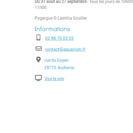
Du 31 aout au 27 septembre
: tous les jours de 10h00
11h00.
Pygargue © Laetitia Scuiller
Téléphone
02.98.70.03.03
E-mail
contact@aquarium.fr
Adresse
rue du Goyen
Code postal
Ville
29770
Audierne
Voir le site