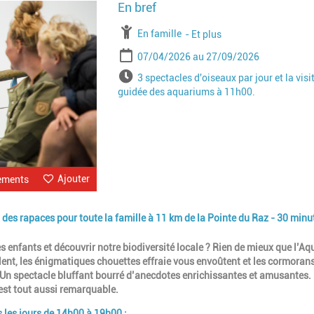
Image
À partir de
En famille
Jusqu'à l'age de
Et plus
Période
Date de début
Date de fin
07/04/2026
27/09/2026
Horaires
3 spectacles d'oiseaux par jour et la visi
guidée des aquariums à 11h00.
Ajouter
ements
 des rapaces pour toute la famille à 11 km de la Pointe du Raz - 30 minu
 enfants et découvrir notre biodiversité locale ? Rien de mieux que l’
ent, les énigmatiques chouettes effraie vous envoûtent et les cormoran
 Un spectacle bluffant bourré d’anecdotes enrichissantes et amusantes.
 est tout aussi remarquable.
 les jours de 14h00 à 19h00 :