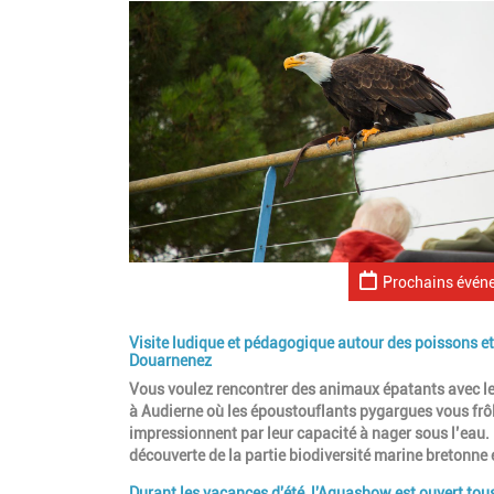
Prochains évén
Visite ludique et pédagogique autour des poissons et
Douarnenez
Vous voulez rencontrer des animaux épatants avec les
à Audierne où les époustouflants pygargues vous frôl
impressionnent par leur capacité à nager sous l’eau.
découverte de la partie biodiversité marine bretonne
Durant les vacances d'été
,
l'Aquashow est ouvert tous