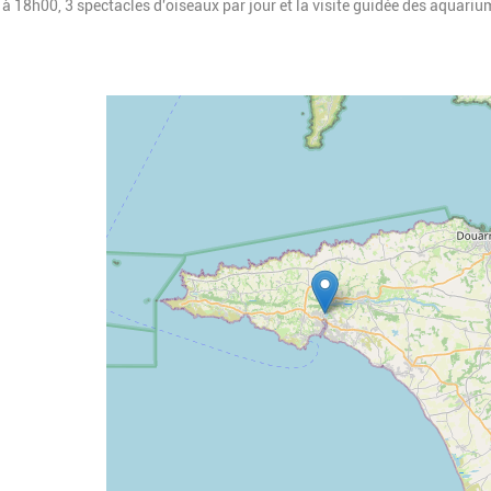
 à 18h00, 3 spectacles d'oiseaux par jour et la visite guidée des aquariu
Geolocalisation