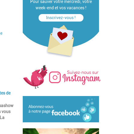
Pour sauver votre mercredi, votre
week-end et vos vacances !
Inscrivez-vous !
te
tes de
Aquashow
s vous
 La