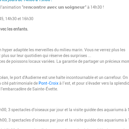
 l'animation "𝗿𝗲𝗻𝗰𝗼𝗻𝘁𝗿𝗲 𝗮𝘃𝗲𝗰 𝘂𝗻 𝘀𝗼𝗶𝗴𝗻𝗲𝘂𝗿" à 14h30 !
45, 14h30 et 16h30
vec les enfants.
n hyper adaptée les merveilles du milieu marin. Vous ne verrez plus les
lus sur leur quotidien qui réserve des surprises ...
es de poissons locaux variées. La garantie de partager un précieux mo
céan, le port d'Audierne est une halte incontournable et un carrefour. On 
la cité patrimoniale de
Pont-Croix
à l’est, et pour s'évader vers la splendi
s l'embarcadère de Sainte-Évette.
h00, 3 spectacles d'oiseaux par jour et la visite guidée des aquariums à
h00, 3 spectacles d'oiseaux par jour et la visite guidée des aquariums à