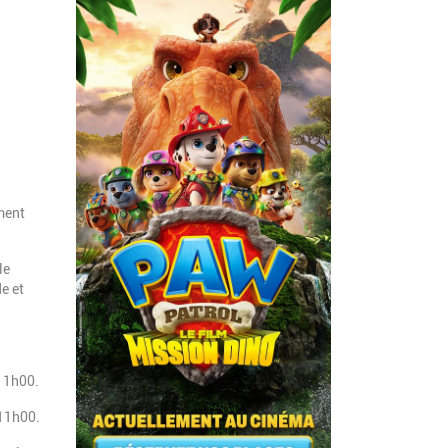
ment
le
de et
 11h00.
 11h00.