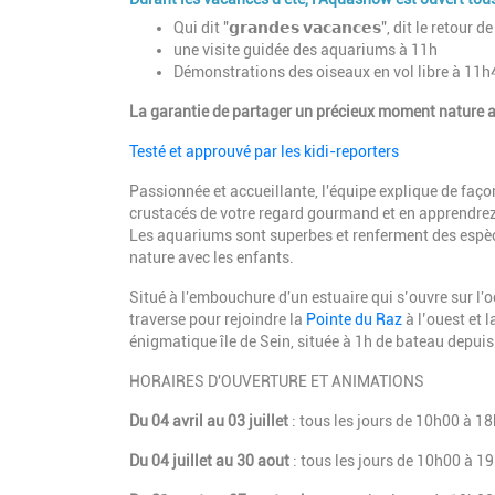
Qui dit "𝗴𝗿𝗮𝗻𝗱𝗲𝘀 𝘃𝗮𝗰𝗮𝗻𝗰𝗲𝘀", dit le retour de
une visite guidée des aquariums à 11h
Démonstrations des oiseaux en vol libre à 11h
La garantie de partager un précieux moment nature a
Testé et approuvé par les kidi-reporters
Passionnée et accueillante, l'équipe explique de faço
crustacés de votre regard gourmand et en apprendrez p
Les aquariums sont superbes et renferment des espèc
nature avec les enfants.
Situé à l'embouchure d'un estuaire qui s’ouvre sur l'o
traverse pour rejoindre la
Pointe du Raz
à l’ouest et 
énigmatique île de Sein, située à 1h de bateau depui
HORAIRES D'OUVERTURE ET ANIMATIONS
Du 04 avril au 03 juillet
: tous les jours de 10h00 à 18
Du 04 juillet au 30 aout
: tous les jours de 10h00 à 19