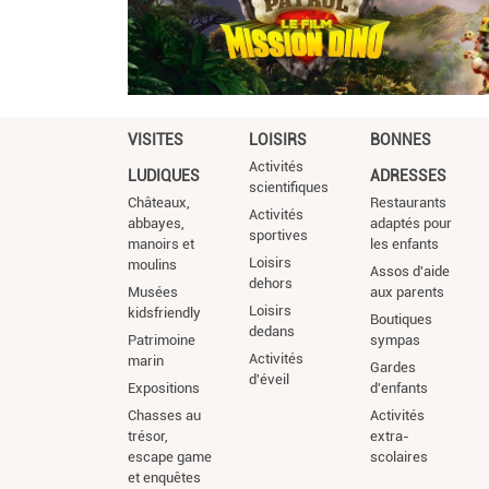
VISITES
LOISIRS
BONNES
Activités
LUDIQUES
ADRESSES
scientifiques
Châteaux,
Restaurants
Activités
abbayes,
adaptés pour
sportives
manoirs et
les enfants
Loisirs
moulins
Assos d'aide
dehors
Musées
aux parents
Loisirs
kidsfriendly
Boutiques
dedans
Patrimoine
sympas
Activités
marin
Gardes
d'éveil
Expositions
d'enfants
Chasses au
Activités
trésor,
extra-
escape game
scolaires
et enquêtes