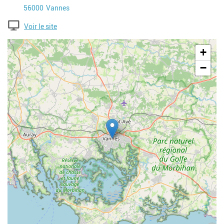
Code postal
Ville
56000
Vannes
Voir le site
Geolocalisation
+
−