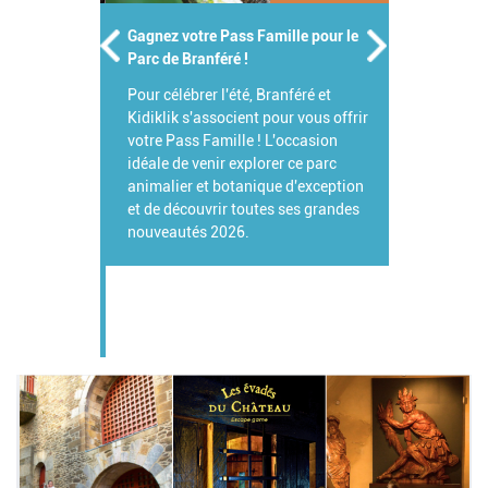
Gagnez votre Pass Famille pour le
Parc de Branféré !
Pour célébrer l'été, Branféré et
Kidiklik s'associent pour vous offrir
votre Pass Famille ! L'occasion
idéale de venir explorer ce parc
animalier et botanique d'exception
et de découvrir toutes ses grandes
nouveautés 2026.