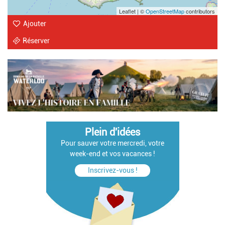
Leaflet | ©
OpenStreetMap
contributors
Ajouter
Réserver
Plein d'idées
Pour sauver votre mercredi, votre
week-end et vos vacances !
Inscrivez-vous !