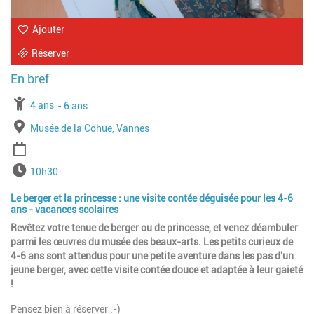
Ajouter
Réserver
À partir de
4 ans
Jusqu'à l'age de
6 ans
Lieu
Musée de la Cohue, Vannes
Période
Horaires
10h30
Le berger et la princesse : une visite contée déguisée pour les 4-6
ans - vacances scolaires
Revêtez votre tenue de berger ou de princesse, et venez déambuler
parmi les œuvres du musée des beaux-arts. Les petits curieux de
4-6 ans sont attendus pour une petite aventure dans les pas d'un
jeune berger, avec cette visite contée douce et adaptée à leur gaieté
!
Pensez bien à réserver ;-)