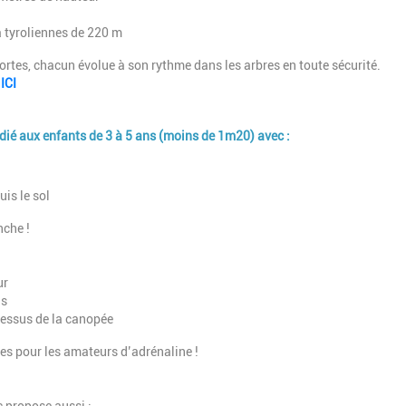
 tyroliennes de 220 m
tes, chacun évolue à son rythme dans les arbres en toute sécurité.
u
ICI
édié aux enfants de
3 à 5 ans (moins de 1m20)
avec :
is le sol
nche !
ur
ns
-dessus de la canopée
res pour les amateurs d’adrénaline !