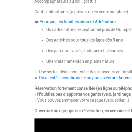
Accompagnateurs au sol : gratuit
Gants obligatoires (à prévoir ou en vente sur place)
❤️ Pourquoi les familles adorent Adrénature
Un cadre naturel exceptionnel près de Quimpe
Des activités pour
tous les âges dès 3 ans
Des parcours variés, ludiques et sécurisés
Une vraie immersion en pleine nature
✨ Une sortie idéale pour créer des souvenirs en famill
➤
On a testé l'accrobranche au parc aventure Adrén
Réservation fortement conseillée (en ligne ou téléph
-
N'oubliez pas d'apporter vos gants (vélo, jardinage,
- Vous pouvez emmener votre casque (vélo, roller...)
Ouverture aux groupe sur réservation, en semaine et 