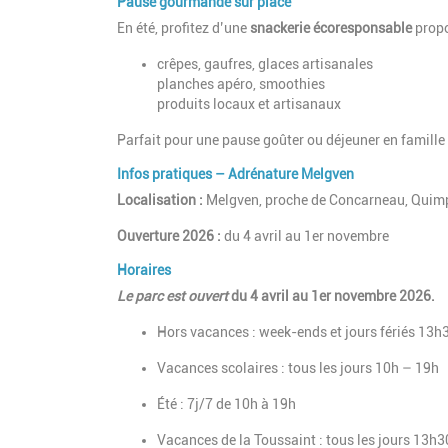
Pause gourmande sur place
En été, profitez d’une
snackerie écoresponsable
propo
crêpes, gaufres, glaces artisanales
planches apéro, smoothies
produits locaux et artisanaux
Parfait pour une pause goûter ou déjeuner en famille 
Infos pratiques – Adrénature Melgven
Localisation :
Melgven, proche de Concarneau, Quimp
Ouverture 2026 :
du 4 avril au 1er novembre
Horaires
Le parc est ouvert
du 4 avril au 1er novembre 2026.
Hors vacances : week-ends et jours fériés 13h
Vacances scolaires : tous les jours 10h – 19h
Été : 7j/7 de 10h à 19h
Vacances de la Toussaint : tous les jours 13h