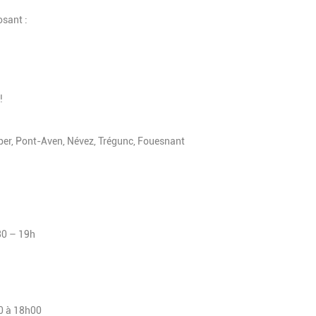
sant :
!
er, Pont-Aven, Névez, Trégunc, Fouesnant
30 – 19h
30 à 18h00