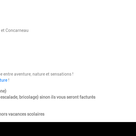
r et Concarneau
e entre aventure, nature et sensations !
ature
!
one)
 escalade, bricolage) sinon ils vous seront facturés
hors vacances scolaires