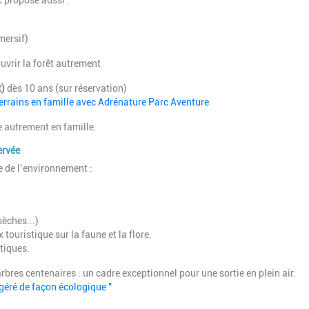
c propose aussi :
ersif)
vrir la forêt autrement
t)
dès 10 ans (sur réservation)
s terrains en famille avec Adrénature Parc Aventure
re autrement en famille.
ervée
 de l’environnement :
sèches...)
x touristique sur la faune et la flore.
tiques.
rbres centenaires : un cadre exceptionnel pour une sortie en plein air.
 géré de façon écologique "