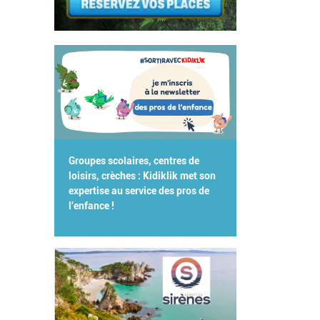
Groupes scolaires, centres de
loisirs, crèches : Kidiklik met son
expertise au service des pros de
l'enfance !