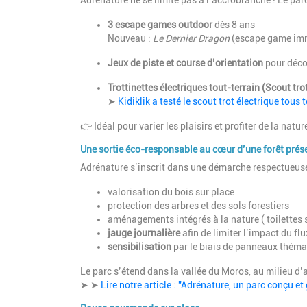
Adrénature ne se limite pas à l’accrobranche ! Le par
3 escape games outdoor
dès 8 ans
Nouveau :
Le Dernier Dragon
(escape game imm
Jeux de piste et course d’orientation
pour décou
Trottinettes électriques tout-terrain (Scout tro
➤
Kidiklik a testé le scout trot électrique tou
👉 Idéal pour varier les plaisirs et profiter de la natu
Une sortie éco-responsable au cœur d’une forêt prés
Adrénature s’inscrit dans une démarche respectueuse
valorisation du bois sur place
protection des arbres et des sols forestiers
aménagements intégrés à la nature ( toilettes 
jauge journalière
afin de limiter l’impact du flu
sensibilisation
par le biais de panneaux théma
Le parc s’étend dans la vallée du Moros, au milieu d’a
➤ ➤
Lire notre article : "Adrénature, un parc conçu et