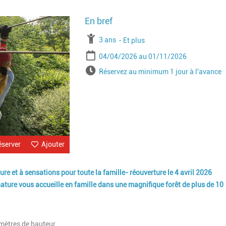
Image
À partir de
3 ans
Jusqu'à l'age de
Et plus
Période
Date de début
Date de fin
04/04/2026
01/11/2026
Horaires
Réservez au minimum 1 jour à l'avance
éserver
Ajouter
e et à sensations pour toute la famille- réouverture le 4 avril 2026
ture vous accueille en famille dans une magnifique forêt de plus de 10
mètres de hauteur