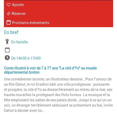
Ajouter
Réserver
Prochains événements
À partir de
En famille
Période
Horaires
De 14h30 à 17h00
Conte illustré à voir de 7 à 77 ans "La cité d'Ys" au musée
départemental breton
Une comédienne raconte, un illustrateur dessine… Pour l’amour de
sa fille Dahut, le roi Gradlon bâti une ville prodigieuse : puissante
et prospère, la cité d’Ys se dresse fièrement au milieu de la mer, ses
hautes murailles la protégeant des flots furieux. La musique et la
fête emplissent les salles de ses palais dorés. Jusqu’à ce qu’un un
soir, un étranger terriblement séduisant se présentant au bal, invite
Dahut à danser avec lui…