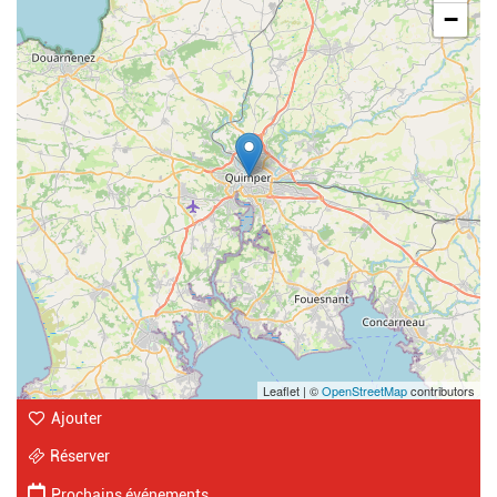
−
Leaflet | ©
OpenStreetMap
contributors
Ajouter
Réserver
Prochains événements