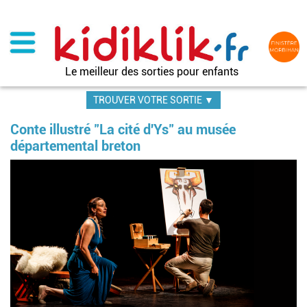
Aller
au
contenu
principal
Le meilleur des sorties pour enfants
TROUVER VOTRE SORTIE ▼
Conte illustré "La cité d'Ys" au musée
départemental breton
Im