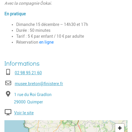
Avec la compagnie Ôokai.
En pratique
Dimanche 15 décembre – 14h30 et 17h
Durée : 50 minutes
Tarif : 5 € par enfant / 10 € par adulte
Réservation
en ligne
Téléphone
02 98 95 21 60
E-mail
musee.breton@finistere.fr
Adresse
1 rue du Roi Gradlon
Code postal
Ville
29000
Quimper
Voir le site
Geolocalisation
+