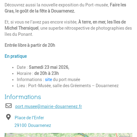
Découvrez aussi la nouvelle exposition du Port-musée,
Faire les
Gras, le goût de la fête à Douarnenez.
Et, si vous ne l'avez pas encore visitée,
À terre, en mer, les îles de
Michel Thersiquel
, une superbe rétrospective de photographies des
îles du Ponant.
Entrée libre à partir de 20h
En pratique
Date :
Samedi 23 mai 2026,
Horaire :
de 20h à 23h
Informations :
site
du port musée
Lieu : Port-Musée, salle des Gréements – Douarnenez
E-mail
port.musee@mairie-douarnenez.fr
Adresse
Place de l'Enfer
Code postal
Ville
29100
Douarnenez
Geolocalisation