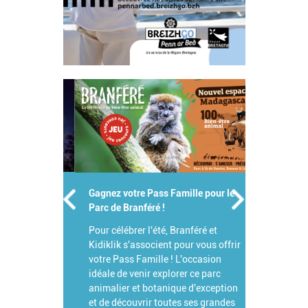
Gagnez votre Pass Famille pour le
Parc de Branféré !
Pour célébrer l'été, Branféré et
Kidiklik s'associent pour vous offrir
votre Pass Famille ! L'occasion
idéale de venir explorer ce parc
animalier et botanique d'exception
et de découvrir toutes ses grandes