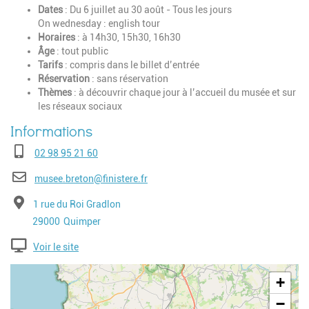
Dates
: Du 6 juillet au 30 août - Tous les jours
On wednesday : english tour‎
Horaires
: à 14h30, 15h30, 16h30
Âge
: tout public
Tarifs
: compris dans le billet d’entrée
Réservation
: sans réservation
Thèmes
: à découvrir chaque jour à l’accueil du musée et sur
les réseaux sociaux
Téléphone
02 98 95 21 60
E-mail
musee.breton@finistere.fr
Adresse
1 rue du Roi Gradlon
Code postal
Ville
29000
Quimper
Voir le site
Geolocalisation
+
−