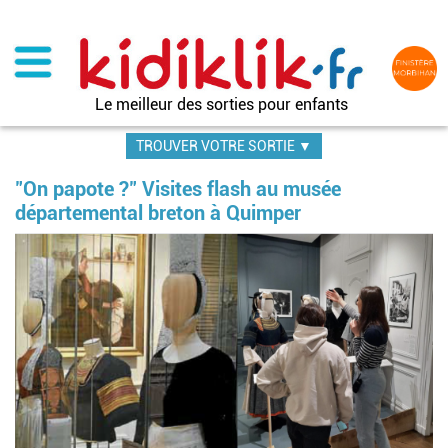
Aller
au
contenu
principal
Le meilleur des sorties pour enfants
TROUVER VOTRE SORTIE ▼
"On papote ?" Visites flash au musée
départemental breton à Quimper
Im