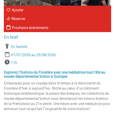
Ajouter
Réserver
Prochains événements
À partir de
En famille
Période
Date de début
Date de fin
07/07/2026
25/08/2026
Horaires
11h
Explorez l’histoire du Finistère avec une médiatrice tout l'été au
musée départemental breton à Quimper
Embarquez pour un voyage dans le temps à la découverte du
Finistère d’hier à aujourd’hui. Niché au cœur d’un bâtiment
historique emblématique, le palais des évêques, les collections du
musée départemental breton vous dévoileront les trésors bretons
de la Préhistoire au 21e siècle. Une heure avec une médiatrice pour
entrevoir tout ce qui fait l’originalité de notre histoire !