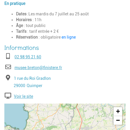
En pratique
Dates
:Les mardis du 7 juillet au 25 août
Horaires
: 11h
Âge
: tout public
Tarifs
: tarif entrée + 2 €
Réservation
: obligatoire
en ligne
Téléphone
02 98 95 21 60
E-mail
musee.breton@finistere.fr
Adresse
1 rue du Roi Gradlon
Code postal
Ville
29000
Quimper
Voir le site
Geolocalisation
+
−