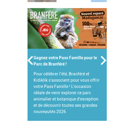
Gagnez votre Pass Famille pour le
Parc de Branféré !
Pour célébrer l'été, Branféré et
Kidiklik s'associent pour vous offrir
votre Pass Famille ! L'occasion
idéale de venir explorer ce parc
animalier et botanique d'exception
et de découvrir toutes ses grandes
nouveautés 2026.