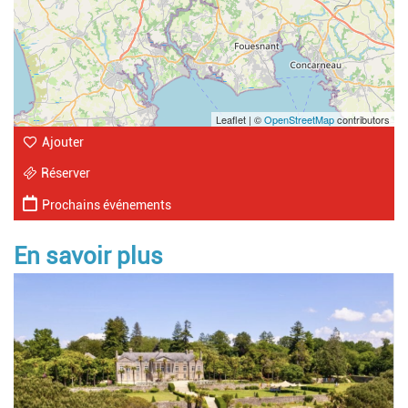
Leaflet | ©
OpenStreetMap
contributors
Ajouter
Réserver
Prochains événements
En savoir plus