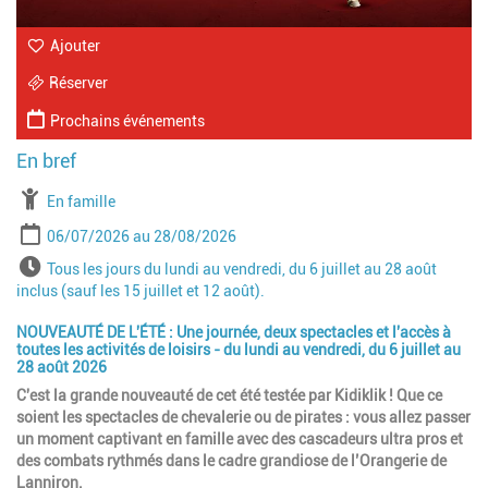
Ajouter
Réserver
Prochains événements
À partir de
En famille
Période
Date de début
Date de fin
06/07/2026
28/08/2026
Horaires
Tous les jours du lundi au vendredi, du 6 juillet au 28 août
inclus (sauf les 15 juillet et 12 août).
NOUVEAUTÉ DE L'ÉTÉ : Une journée, deux spectacles et l'accès à
toutes les activités de loisirs - du lundi au vendredi, du 6 juillet au
28 août 2026
C'est la grande nouveauté de cet été testée par Kidiklik ! Que ce
soient les spectacles de chevalerie ou de pirates : vous allez passer
un moment captivant en famille avec des cascadeurs ultra pros et
des combats rythmés dans le cadre grandiose de l’Orangerie de
Lanniron.