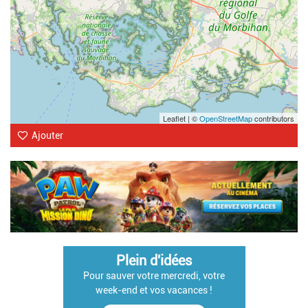
Leaflet | ©
OpenStreetMap
contributors
Ajouter
Plein d'idées
Pour sauver votre mercredi, votre
week-end et vos vacances !