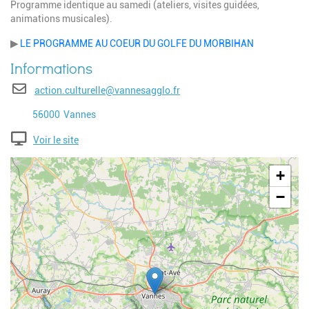
Programme identique au samedi (ateliers, visites guidées,
animations musicales).
▶
LE PROGRAMME AU COEUR DU GOLFE DU MORBIHAN
E-mail
action.culturelle@vannesagglo.fr
Code postal
Ville
56000
Vannes
Voir le site
Geolocalisation
+
−