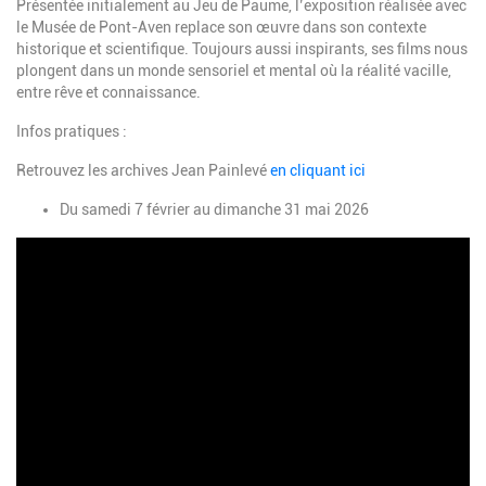
Présentée initialement au Jeu de Paume, l’exposition réalisée avec
le Musée de Pont-Aven replace son œuvre dans son contexte
historique et scientifique. Toujours aussi inspirants, ses films nous
plongent dans un monde sensoriel et mental où la réalité vacille,
entre rêve et connaissance.
​Infos pratiques :
Retrouvez les archives Jean Painlevé
en cliquant ici
Du samedi 7 février au dimanche 31 mai 2026