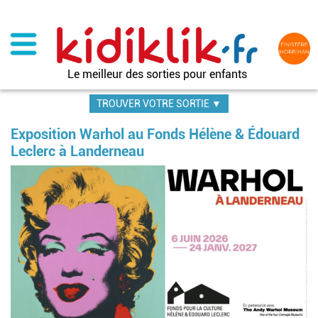
Aller
au
contenu
principal
Le meilleur des sorties pour enfants
TROUVER VOTRE SORTIE ▼
Exposition Warhol au Fonds Hélène & Édouard
Leclerc à Landerneau
Im