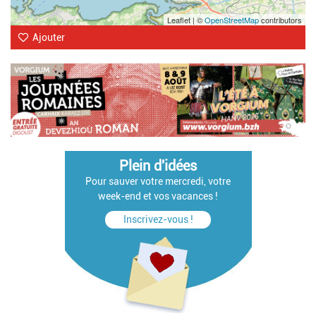
Leaflet | ©
OpenStreetMap
contributors
Ajouter
Plein d'idées
Pour sauver votre mercredi, votre
week-end et vos vacances !
Inscrivez-vous !