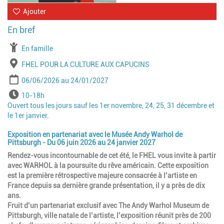
Ajouter
À partir de
En famille
Lieu
FHEL POUR LA CULTURE AUX CAPUCINS
Période
Date de début
Date de fin
06/06/2026
24/01/2027
Horaires
10-18h
Ouvert tous les jours sauf les 1er novembre, 24, 25, 31 décembre et
le 1er janvier.
Exposition en partenariat avec le Musée Andy Warhol de
Pittsburgh - Du 06 juin 2026 au 24 janvier 2027
Rendez-vous incontournable de cet été, le FHEL vous invite à partir
avec WARHOL à la poursuite du rêve américain. Cette exposition
est la première rétrospective majeure consacrée à l’artiste en
France depuis sa dernière grande présentation, il y a près de dix
ans.
Fruit d’un partenariat exclusif avec The Andy Warhol Museum de
Pittsburgh, ville natale de l’artiste, l’exposition réunit près de 200