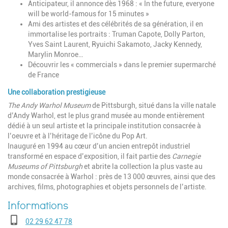
Anticipateur, il annonce dès 1968 : « In the future, everyone
will be world-famous for 15 minutes »
Ami des artistes et des célébrités de sa génération, il en
immortalise les portraits : Truman Capote, Dolly Parton,
Yves Saint Laurent, Ryuichi Sakamoto, Jacky Kennedy,
Marylin Monroe…
Découvrir les « commercials » dans le premier supermarché
de France
Une collaboration prestigieuse
The Andy Warhol Museum
de Pittsburgh, situé dans la ville natale
d’Andy Warhol, est le plus grand musée au monde entièrement
dédié à un seul artiste et la principale institution consacrée à
l’oeuvre et à l’héritage de l’icône du Pop Art.
Inauguré en 1994 au cœur d’un ancien entrepôt industriel
transformé en espace d’exposition, il fait partie des
Carnegie
Museums of Pittsburgh
et abrite la collection la plus vaste au
monde consacrée à Warhol : près de 13 000 œuvres, ainsi que des
archives, films, photographies et objets personnels de l’artiste.
Téléphone
02 29 62 47 78