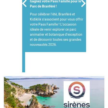
Gagnez votre Pass Famille pour le
Parc de Branféré !
Pour célébrer l'été, Branféré et
Kidiklik s'associent pour vous offrir
votre Pass Famille ! L'occasion
idéale de venir explorer ce parc
animalier et botanique d'exception
et de découvrir toutes ses grandes
nouveautés 2026.